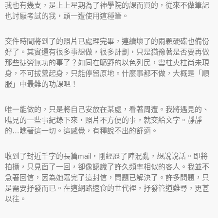
我也有幾支，是上上星期為了神學院的課而買的，從來不做筆記
也討厭考試的我，頭一遭使用這種筆。
交件時間將到了的照片已處理完畢，連續壞了的兩顆硬碟也備份
好了。其實還有很多事想做，很多計劃，只是猶豫著是否要再做
那些徒勞無功的事了？如同在曠野的以色列民，雲柱火柱尚未現
身，不可拔營起身，只能停留原地。什麼事都不做，大概是「順
服」中最難的功課吧！
唯一能做的，只是將自己安放在某處，看著周遭。我將遇見的、
瞧見的一些事紀錄下來，照片不方便的事，就交給文字。靜靜
的…瞧著這一切。這感覺，有種說不出的舒適。
收到了封近千字的長篇mail，剛經歷了陣混亂，想說說話。即將
拍攝，只見面了一回，卻像認識了許久頻率相似的客人。我並不
急著回信，因為她寫完了這封信，問題已解決了。許多問題，只
是需要抒發而已。在這網路速食的世代裡，抒發管道難尋，更甚
以往。