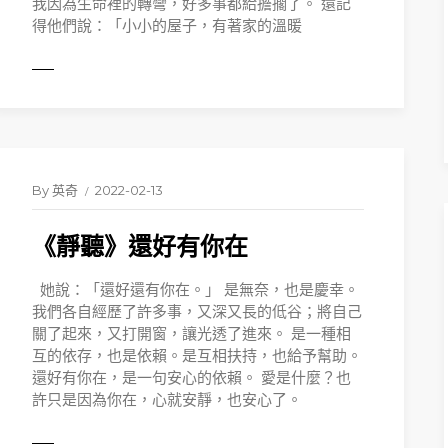
我因為生命裡的轉彎，好多事都給擔擱了。 還記
得他們說：「小小的屋子，有著家的溫暖
ORE
READ 
By
英奇
2022-02-13
《靜聽》還好有你在
她說：「還好還有你在。」 是無奈，也是慶幸。
我們各自經歷了許多事，又深又長的低谷；將自己
關了起來，又打開窗，讓光透了進來。 是一種相
互的依存，也是依賴。是互相扶持，也給予幫助。
還好有你在，是一句安心的依賴。 愛是什麼？也
許只是因為你在，心就安靜，也安心了。
ORE