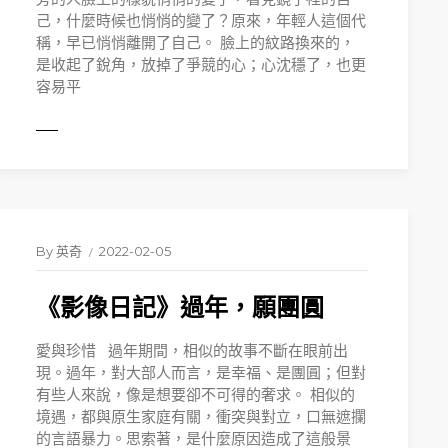
己，什麼時候也悄悄的變了？原來，年輕人這個代
稱，早已悄悄離開了自己。 臉上的紋路換來的，
是收起了銳角，放掉了爭競的心；心沈穩了，也更
容易平
MORE
By
英奇
2022-02-05
《影像日記》過年，願團圓
愛與珍惜 過年期間，相似的故事不斷在眼前出
現。過年，對大部人而言，是幸福、是團圓；但對
有些人來說，像是想要卻不可得的奢求。 相似的
境遇，都與原生家庭有關，衝突與對立，口無遮攔
的言語暴力。思索著，是什麼原因造成了這般景