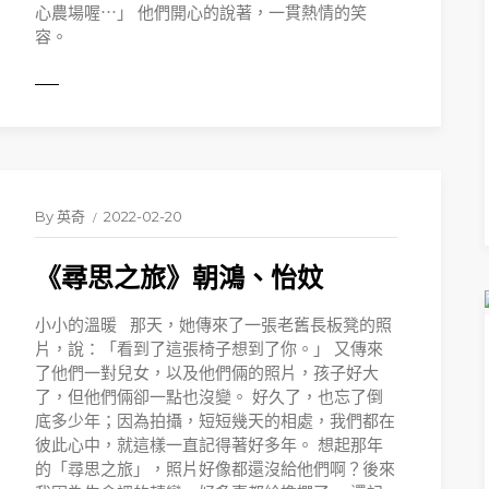
心農場喔⋯」 他們開心的說著，一貫熱情的笑
容。
ORE
READ 
By
英奇
2022-02-20
《尋思之旅》朝鴻、怡妏
小小的溫暖 那天，她傳來了一張老舊長板凳的照
片，說：「看到了這張椅子想到了你。」 又傳來
了他們一對兒女，以及他們倆的照片，孩子好大
了，但他們倆卻一點也沒變。 好久了，也忘了倒
底多少年；因為拍攝，短短幾天的相處，我們都在
彼此心中，就這樣一直記得著好多年。 想起那年
的「尋思之旅」，照片好像都還沒給他們啊？後來