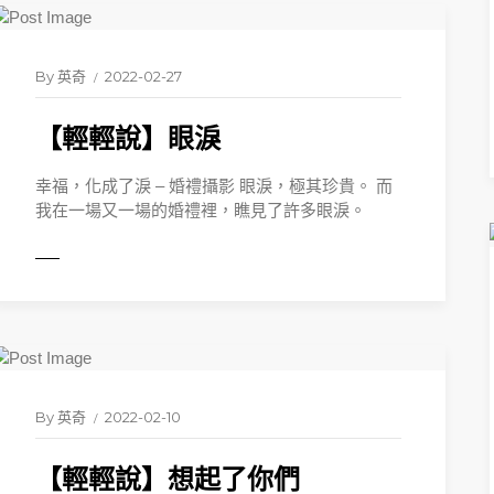
By
英奇
2022-02-27
【輕輕說】眼淚
READ 
幸福，化成了淚 – 婚禮攝影 眼淚，極其珍貴。 而
我在一場又一場的婚禮裡，瞧見了許多眼淚。
ORE
By
英奇
2022-02-10
【輕輕說】想起了你們