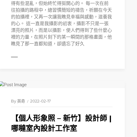
得有些混亂，但始終忙得挺開心的。 每一次在前
往拍攝的路程中，總習慣簡短的禱告，祈願在今天
的拍攝裡，又再一次讓我瞧見幸福與感動，滋養我
的心。 這一直是我攝影的初衷，攝影不只是一張
漂亮的照片，而是以攝影，使人們得到了些什麼心
裡的力量，在照片刻下的某一瞬間的那格畫面，他
瞧見了那一直都知道，卻遺忘了好久
MORE
By
英奇
2022-02-17
【個人形象照 – 新竹】設計師 |
哪噠室內設計工作室