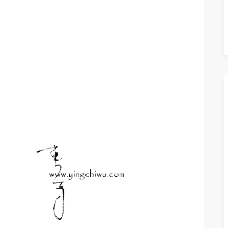
READ M
READ M