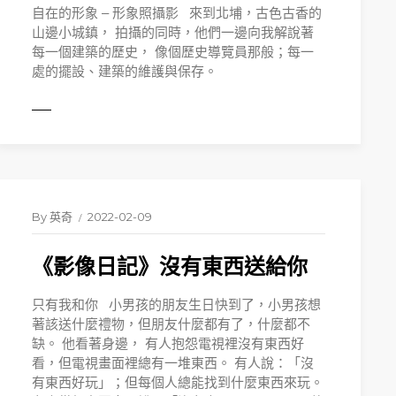
自在的形象 – 形象照攝影 來到北埔，古色古香的
山邊小城鎮， 拍攝的同時，他們一邊向我解說著
每一個建築的歷史， 像個歷史導覽員那般；每一
處的擺設、建築的維護與保存。
MORE
By
英奇
2022-02-09
《影像日記》沒有東西送給你
只有我和你 小男孩的朋友生日快到了，小男孩想
著該送什麼禮物，但朋友什麼都有了，什麼都不
缺。 他看著身邊， 有人抱怨電視裡沒有東西好
看，但電視畫面裡總有一堆東西。 有人說：「沒
有東西好玩」；但每個人總能找到什麼東西來玩。