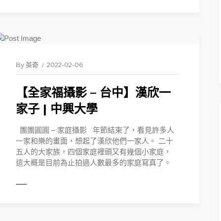
READ 
By
英奇
2022-02-06
【全家福攝影 – 台中】漢欣一
家子 | 中興大學
團團圓圓 – 家庭攝影 年節結束了，看見許多人
一家和樂的畫面，想起了漢欣他們一家人。 二十
五人的大家族，四個家庭裡頭又有幾個小家庭，
這大概是目前為止拍過人數最多的家庭寫真了。
ORE