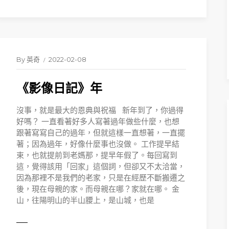
By
英奇
2022-02-08
READ 
《影像日記》年
沒事，就是最大的恩典與祝福 新年到了，你過得
好嗎？ 一直看著好多人寫著過年做些什麼，也想
跟著寫寫自己的過年，但就這樣一直想著，一直擺
著；因為過年，好像什麼事也沒做。 工作提早結
束，也就提前到老媽那，提早年假了。每回寫到
這，覺得該用「回家」這個詞，但卻又不太洽當，
因為那裡不是我們的老家，只是在經歷不斷搬遷之
後，現在母親的家。而母親在哪？家就在哪。 金
山，往陽明山的半山腰上，是山城，也是
ORE