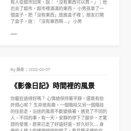
有人從超市回來，說：「沒有東西可以買。」；他
也去了超市，超市裡滿滿的東西。 小男孩拿了一
個盒子，把「沒有東西」放進盒子裡； 朋友打開
了盒子，說：「沒有東西啊…」 小男
MORE
By
英奇
2022-02-07
《影像日記》時間裡的風景
你最近過得好嗎？ 心情總保持著平靜，還是有些
許煩心呢？ 生命很有趣，一個階段又另一個階段
的往前走，沿途的風景不斷變換著，遇見了不同的
人、不同的事。有一天，安靜的停下了腳步，才驚
訝的發覺，原來已走了好遠好遠、好久好久… 身
旁的人臉上的樣貌悄悄的變了，看見鏡子裡的自