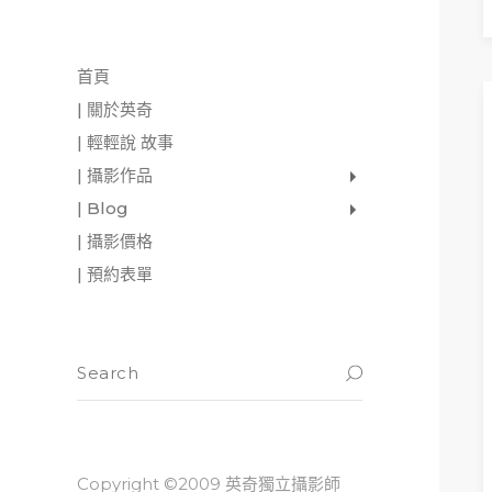
首頁
| 關於英奇
| 輕輕說 故事
| 攝影作品
家庭寫真
肖像照
個人寫真
一張婚紗照
婚禮紀錄
愛情寫真
形象.活動攝影
| Blog
影像日記
攝影雜感
與神對話
| 攝影價格
| 預約表單
READ M
Copyright ©2009 英奇獨立攝影師