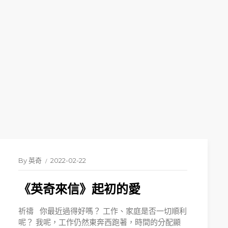
By
英奇
2022-02-22
《英奇來信》起初的愛
祈禱 你最近過得好嗎？ 工作、家庭是否一切順利
呢？ 我呢，工作仍然東奔西跑著，時間的分配顯