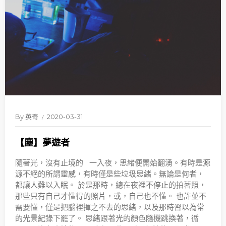
By
英奇
2020-03-31
【塵】夢遊者
隨著光，沒有止境的 一入夜，思緒便開始翻湧。有時是源
源不絕的所謂靈感，有時僅是些垃圾思緒。無論是何者，
都讓人難以入眠。 於是那時，總在夜裡不停止的拍著照，
那些只有自己才懂得的照片，或，自己也不懂。 也許並不
需要懂，僅是把腦裡揮之不去的思緒，以及那時習以為常
的光景紀錄下罷了。 思緒跟著光的顏色隨機跳換著，循