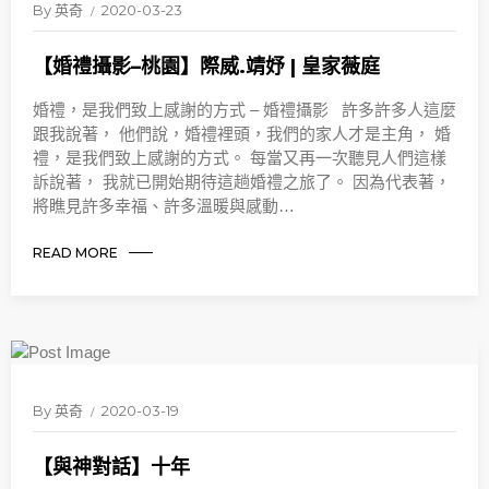
By
英奇
2020-03-23
【婚禮攝影–桃園】際威.靖妤 | 皇家薇庭
婚禮，是我們致上感謝的方式 – 婚禮攝影 許多許多人這麼
跟我說著， 他們說，婚禮裡頭，我們的家人才是主角， 婚
禮，是我們致上感謝的方式。 每當又再一次聽見人們這樣
訴說著， 我就已開始期待這趟婚禮之旅了。 因為代表著，
將瞧見許多幸福、許多溫暖與感動…
READ MORE
By
英奇
2020-03-19
【與神對話】十年