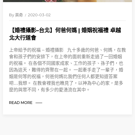
By
英奇
2020-03-02
【婚禮攝影–台北】何爸何媽 | 婚姻祝福禮 卓越
北大行道會
上帝給予的祝福 – 婚禮攝影 九十多歲的何爸、何媽，在教
會和孩子們的安排下，在上帝的面前重新走過了一回婚姻
的祝福。 在各個不同國家成家、工作的孩子、孫子們，也
因為這天，難得的齊聚在一起。 一起牽手走了一輩子，婚
姻是何等的祝福，何爸何媽比我們任何人都更知道答案
吧…我想。 在教會裡我也瞧見了，以神為中心的家，是多
麼的與眾不同，有多少的愛湧流在其中。
READ MORE