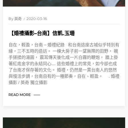
By
英奇
2020-03-16
【婚禮攝影–台南】信凱.玉珊
自在，輕盈，台南 – 婚禮紀錄 和台南這座古城似乎特別有
緣，三不五時的造訪。 一棟大房子前一望無際的田野， 親
手搓揉的湯圓， 震耳傳天後化成一片白霧的鞭炮， 牆上掛
著紅底金字的永結同心… 這些婚禮上的常見，如今卻也成
了台南才保存著的文化。 婚禮，仍然是一貫台南人的悠然
與慢活步調，台南自有的一種節奏，自在、輕盈。 . 婚禮
攝影 / 英奇 獨立攝影
READ MORE