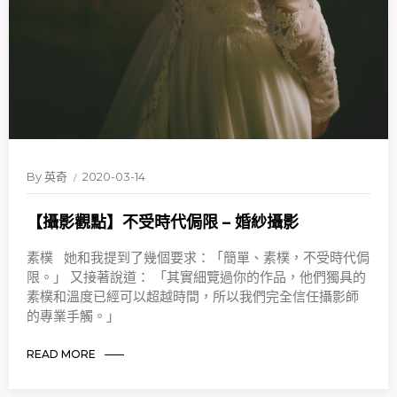
By
英奇
2020-03-14
【攝影觀點】不受時代侷限 – 婚紗攝影
素樸 她和我提到了幾個要求：「簡單、素樸，不受時代侷
限。」 又接著說道： 「其實細覽過你的作品，他們獨具的
素樸和溫度已經可以超越時間，所以我們完全信任攝影師
的專業手觸。」
READ MORE