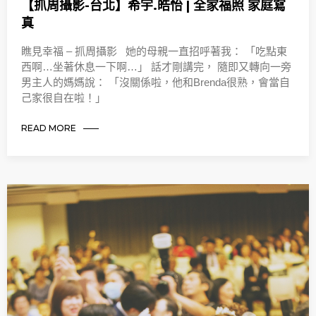
【抓周攝影-台北】希宇.皓怡 | 全家福照 家庭寫
真
瞧見幸福 – 抓周攝影 她的母親一直招呼著我： 「吃點東
西啊…坐著休息一下啊…」 話才剛講完， 隨即又轉向一旁
男主人的媽媽說： 「沒關係啦，他和Brenda很熟，會當自
己家很自在啦！」
READ MORE