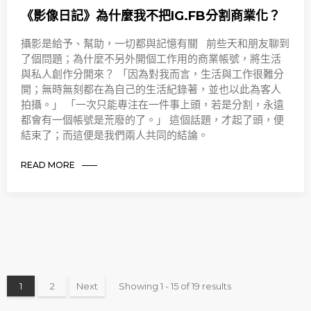
《影像日記》為什麼我不把IG.FB分割商業化？
攝影是給予、幫助，一切都與記憶有關 前些天和朋友聊到
了個問題；為什麼不另外開個工作用的商業帳號，將生活
與私人創作分開來？ 「因為對我而言，生活與工作很難分
開；無時無刻都在為自己的生活紀錄著，並也以此為客人
拍攝。」 「一次只能專注在一件事上頭，若是分割，永遠
都會有一個帳號是荒廢的了。」 這個話題，才起了頭，便
結束了；而這便是我們兩人共同的結論。
READ MORE
1
2
Next
Showing 1 - 15 of 19 results