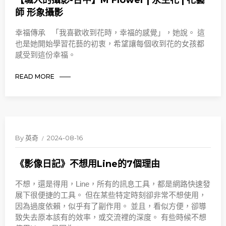
【職人的攝影-台中】M Flower | 永生花 | 花藝
師 形象攝影
幸福傳承 「我喜歡收到花時，幸福的感覺」，她說。 這
也是她開始學習花藝的初衷，希望讓每個收到花的女孩都
感受到這份幸福。
READ MORE
By
英奇
2024-08-16
《影像日記》不想用Line的7個理由
不想，還是得用，Line，所有的訊息工具，都是網路快速發
展下很便捷的工具。 但在某些特定時刻卻非常不想使用，
因為過度依賴，似乎有了副作用。 並且，看似方便，卻導
致失去原本該有的效率，或交流裡的深度。 有些時候不想