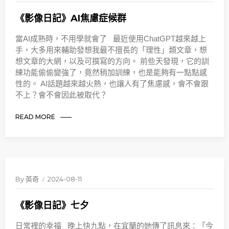
《影像日記》AI焦慮症候群
當AI成熟時，不用學就會了 最近使用ChatGPT越來越上
手，大多用來輔助發想我最不擅長的「理性」類文章，想
想文章的大網，以及可撰寫的方向。 前些天發現，它的訓
練功能偷偷變強了，竟然稍加訓練，也是能夠有一點點感
性的。 AI話題越來越火熱，也讓人有了焦慮感，會不會跟
不上？會不會因此被取代？
READ MORE
By
英奇
2024-08-11
《影像日記》七夕
日常裡的幸福 晚上快九點，在宜蘭的她傳了訊息來：「今