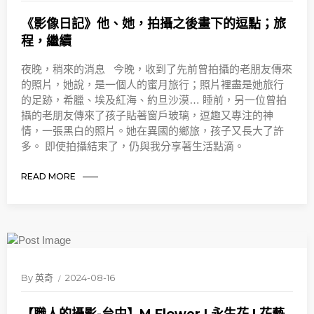
《影像日記》他、她，拍攝之後畫下的逗點；旅
程，繼續
夜晚，稍來的消息 今晚，收到了先前曾拍攝的老朋友傳來
的照片，她說，是一個人的蜜月旅行；照片裡盡是她旅行
的足跡，希臘、埃及紅海、約旦沙漠… 睡前，另一位曾拍
攝的老朋友傳來了孩子貼著窗戶玻璃，逗趣又專注的神
情，一張黑白的照片。她在異國的鄉旅，孩子又長大了許
多。 即使拍攝結束了，仍與我分享著生活點滴。
READ MORE
By
英奇
2024-08-16