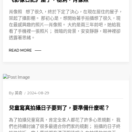
《影像日記》屋子，樹洞，肖像照
肖像照 想了很久，終於下定了決心，在現在居住的屋子，
架起了攝影棚。 那初心是，想開始著手拍攝想了很久，現
在最感興趣的照片—肖像照。 大約是兩三年前吧，她給我
看了手機裡一張照片； 微暗的背景，安安靜靜，眼神裡卻
透露著思緒。
READ MORE
By
英奇
2024-08-29
兒童寫真拍攝日子要到了，要準備什麼呢？
為了拍攝兒童寫真，肯定全家人都花了許多心思規劃， 我
們也持續討論了很多最適合你們家的規劃； 拍攝的日子終