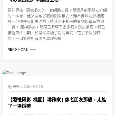
《影像日記》單細胞生物
只能專注 研究很久的一套網路工具，兩個月前因朋友介紹
的一本書，便又開啟了我的閉關模式，雖不像以前那樣瘋
狂，但也是只能專注的，將其它不相干的事物都暫時放到
一邊。 回神過來，發現已累積了太多照片還未處理，都已
接近交件日期。於是又繼續了閉關模式，花了半個月時
間，一口氣將所有照片處理完畢。
READ MORE
By
英奇
2024-06-28
【婚禮攝影–桃園】琳雅家 | 像老朋友那般，走進
了一場婚禮