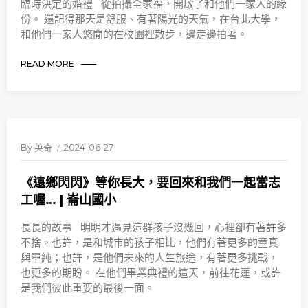
臨時決定的婚禮 從拍攝全家福，開啟了和他們一家人的緣
份。 還記得那天是舒服、有著陽光的天氣，在台北大學，
和他們一家人悠閒的在校園裡散步，邊走邊拍著。
READ MORE
By
英奇
2024-06-27
《遠鄉閃閃》等你長大，要回來和我們一起當志
工喔… | 崙山國小
長長的故事 明明才遇見這群孩子沒幾回，心裡卻有著許多
不捨。也許，是和城市的孩子相比，他們有著更多的童真
與單純；也許，是他們未來的人生旅途，有著更多挑戰，
也更多的期盼。 在他們畢業典禮的這天，前往花蓮，或許
是我們彼此重要的最後一面。