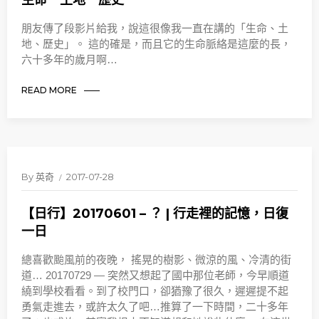
生命．土地．歷史
朋友傳了段影片給我，說這很像我一直在講的「生命、土
地、歷史」。 這的確是，而且它的生命脈絡是這麼的長，
六十多年的歲月啊…
READ MORE
By
英奇
2017-07-28
【日行】20170601 – ？ | 行走裡的記憶，日復
一日
總喜歡颱風前的夜晚， 搖晃的樹影、微涼的風、冷清的街
道… 20170729 — 突然又想起了國中那位老師，今早順道
繞到學校看看。到了校門口，卻猶豫了很久，遲遲提不起
勇氣走進去，或許太久了吧…推算了一下時間，二十多年