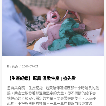
By
英奇
2017-07-03
【生產紀錄】冠鳯 溫柔生產 | 搶先看
恩典與奇蹟 – 生產紀錄 這天陪伴著經歷那十小時漫長的煎
熬。助產士散發著那溫柔堅定的力量，從不間斷的給予害
怕惶恐的母親安心穩定的力量。丈夫緊握的雙手，以及那
心疼、不捨與焦慮的神情。一幕一幕在我眼前接連放映