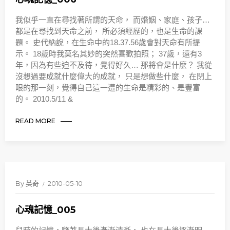
我似乎一直在尋找著所謂的天命， 而婚姻、家庭、孩子…
都是在尋找到天命之前， 所必須經歷的，也是生命的課
題。 史代納說，在生命中的18.37.56歲會對天命有所提
示。 18歲時我莫名其妙的突然喜歡拍照； 37歲，還有3
年，因為有些迫不及待，覺得好久… 那將會是什麼？ 我從
沒想過要成就什麼偉大的成就， 只是想做些什麼， 在閉上
眼的那一刻，覺得自己這一遭的生命是精彩的、是豐富
的。 2010.5/11 &
READ MORE
By
英奇
2010-05-10
心魂記憶_005