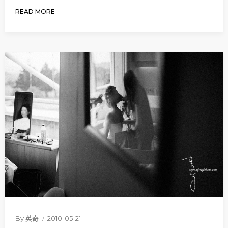
READ MORE
By
英奇
2010-05-21