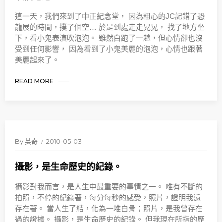
這一天，我們來到了中正紀念堂， 因為粗心的JC記錯了恐
龍展的時間，撲了個空… 於是到處走走晃晃， 找了地方坐
下，看小鬼表演吹泡泡。 雖然白跑了一趟，但心情卻也沒
受到任何影響， 因為看到了小鬼美麗的泡泡，心情也跟著
美麗起來了。
READ MORE
By
英奇
2010-05-03
攝影，是生命歷史的紀錄。
攝影對我而言，是人生中最重要的事情之一。 唯有不斷的
拍照，不停的紀錄著，每分每秒的感受，照片，證明我還
存在著。 當人生了結，化為一堆白骨；照片，是我曾存在
過的證據。 攝影，是生命歷史的紀錄。 但我現在所指的歷