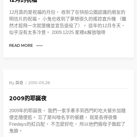
12月的祝福
12月真的是祝福的月份， 收到了在快拍公園認識的朋友的
明信片的祝福， 小鬼也收到了夢想很久的搖控直升機 （雖
然才起飛一次就墜機並宣告退役了）。 這年的12月冬天，
似乎沒有太多冷意。 2009.12/25 家裡&解放咖啡
READ MORE
By
英奇
2010-05-26
2009的耶誕夜
2009年的耶誕夜， 我們一家手牽手到西門町吃大餐外加隨
便走隨便逛。 忘了是叫啥名字的餐廳， 就是長得很像
Friedays的紅白配， 不怎麼好吃， 所以他們倆母子做起了
鬼臉。