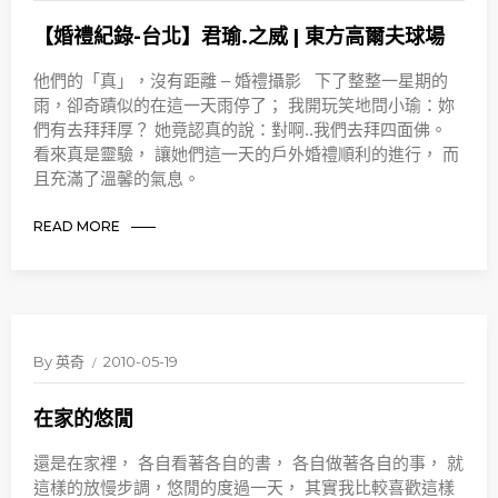
【婚禮紀錄-台北】君瑜.之威 | 東方高爾夫球場
他們的「真」，沒有距離 – 婚禮攝影 下了整整一星期的
雨，卻奇蹟似的在這一天雨停了； 我開玩笑地問小瑜：妳
們有去拜拜厚？ 她竟認真的說：對啊..我們去拜四面佛。
看來真是靈驗， 讓她們這一天的戶外婚禮順利的進行， 而
且充滿了溫馨的氣息。
READ MORE
By
英奇
2010-05-19
在家的悠閒
還是在家裡， 各自看著各自的書， 各自做著各自的事， 就
這樣的放慢步調，悠閒的度過一天， 其實我比較喜歡這樣