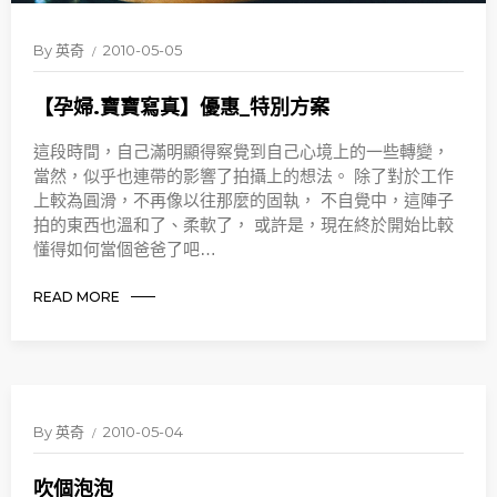
By
英奇
2010-05-05
【孕婦.寶寶寫真】優惠_特別方案
這段時間，自己滿明顯得察覺到自己心境上的一些轉變，
當然，似乎也連帶的影響了拍攝上的想法。 除了對於工作
上較為圓滑，不再像以往那麼的固執， 不自覺中，這陣子
拍的東西也溫和了、柔軟了， 或許是，現在終於開始比較
懂得如何當個爸爸了吧…
READ MORE
By
英奇
2010-05-04
吹個泡泡