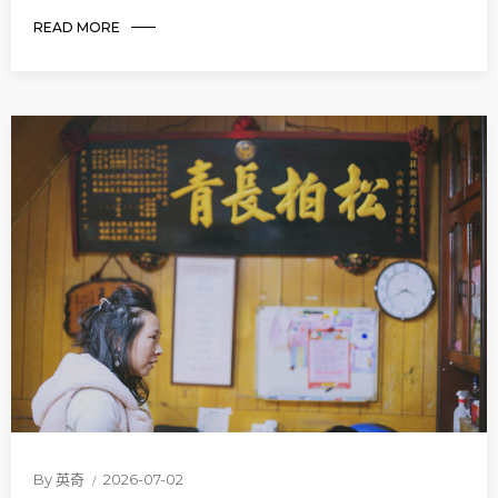
READ MORE
By
英奇
2026-07-02