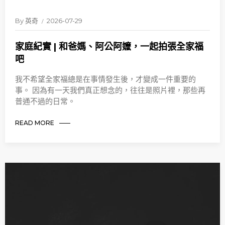
By
英奇
2026-07-29
家庭紀實 | 和爸媽、阿公阿嬤，一起拍張全家福
吧
我不希望全家福總是在事情發生後，才變成一件重要的
事。 因為有一天我們真正想念的，往往是照片裡，那些再
普通不過的日常。
READ MORE