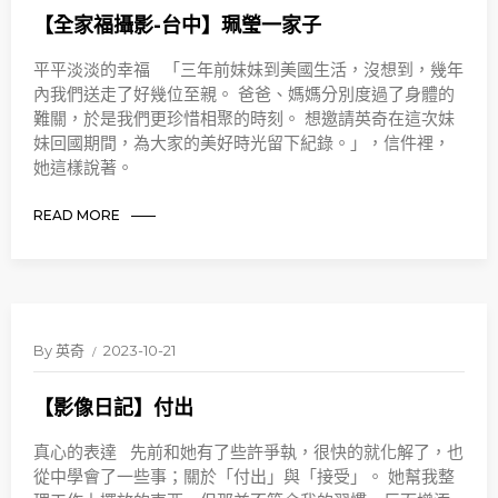
【全家福攝影-台中】珮瑩一家子
平平淡淡的幸福 「三年前妹妹到美國生活，沒想到，幾年
內我們送走了好幾位至親。 爸爸、媽媽分別度過了身體的
難關，於是我們更珍惜相聚的時刻。 想邀請英奇在這次妹
妹回國期間，為大家的美好時光留下紀錄。」，信件裡，
她這樣說著。
READ MORE
By
英奇
2023-10-21
【影像日記】付出
真心的表達 先前和她有了些許爭執，很快的就化解了，也
從中學會了一些事；關於「付出」與「接受」。 她幫我整