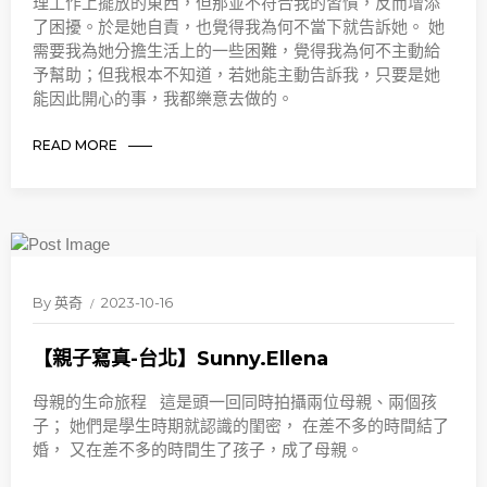
理工作上擺放的東西，但那並不符合我的習慣，反而增添
了困擾。於是她自責，也覺得我為何不當下就告訴她。 她
需要我為她分擔生活上的一些困難，覺得我為何不主動給
予幫助；但我根本不知道，若她能主動告訴我，只要是她
能因此開心的事，我都樂意去做的。
READ MORE
By
英奇
2023-10-16
【親子寫真-台北】Sunny.Ellena
母親的生命旅程 這是頭一回同時拍攝兩位母親、兩個孩
子； 她們是學生時期就認識的閨密， 在差不多的時間結了
婚， 又在差不多的時間生了孩子，成了母親。