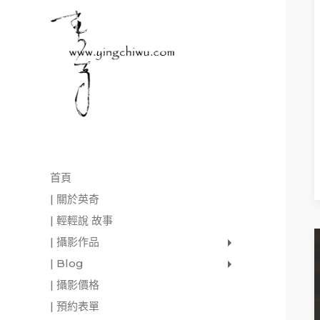
READ M
首頁
| 關於英奇
| 輕輕說 故事
| 攝影作品
家庭寫真
肖像照
個人寫真
一張婚紗照
婚禮紀錄
愛情寫真
形象.活動攝影
| Blog
影像日記
攝影雜感
與神對話
| 攝影價格
| 預約表單