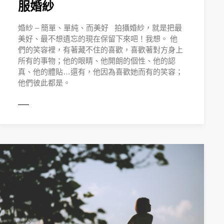
服婚紗
婚紗 – 簡單、單純、而美好 拍攝婚紗，就是把最
美好、最不想遺忘的現在保留下來吧！我想。 他
們的笑容裡，有著藏不住的喜歡，喜歡著對方身上
所有的事物；他的眼睛、他開朗的個性、他的認
真、他的體貼…還有，他因為喜歡她而有的笑容；
他們彼此都是。
MORE