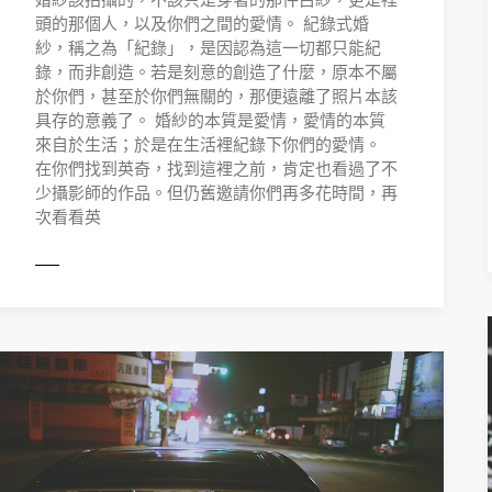
頭的那個人，以及你們之間的愛情。 紀錄式婚
紗，稱之為「紀錄」，是因認為這一切都只能紀
錄，而非創造。若是刻意的創造了什麼，原本不屬
於你們，甚至於你們無關的，那便遠離了照片本該
具存的意義了。 婚紗的本質是愛情，愛情的本質
來自於生活；於是在生活裡紀錄下你們的愛情。
在你們找到英奇，找到這裡之前，肯定也看過了不
少攝影師的作品。但仍舊邀請你們再多花時間，再
次看看英
READ 
ORE