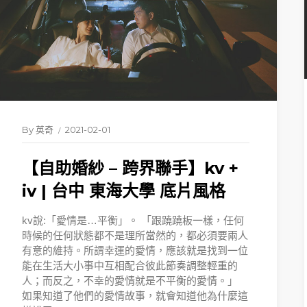
By
英奇
2021-02-01
【自助婚紗 – 跨界聯手】kv +
iv | 台中 東海大學 底片風格
kv說:「愛情是…平衡」。 「跟蹺蹺板一樣，任何
時候的任何狀態都不是理所當然的，都必須要兩人
有意的維持。所謂幸運的愛情，應該就是找到一位
能在生活大小事中互相配合彼此節奏調整輕重的
人；而反之，不幸的愛情就是不平衡的愛情。」
如果知道了他們的愛情故事，就會知道他為什麼這