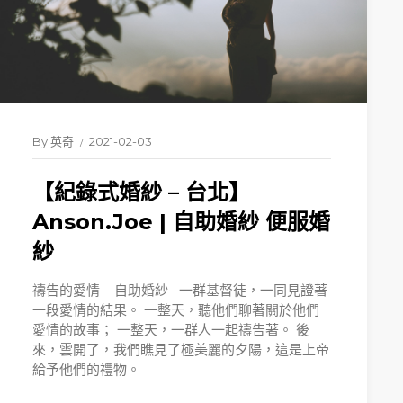
By
英奇
2021-02-03
【紀錄式婚紗 – 台北】
Anson.Joe | 自助婚紗 便服婚
紗
禱告的愛情 – 自助婚紗 一群基督徒，一同見證著
一段愛情的結果。 一整天，聽他們聊著關於他們
愛情的故事； 一整天，一群人一起禱告著。 後
來，雲開了，我們瞧見了極美麗的夕陽，這是上帝
給予他們的禮物。