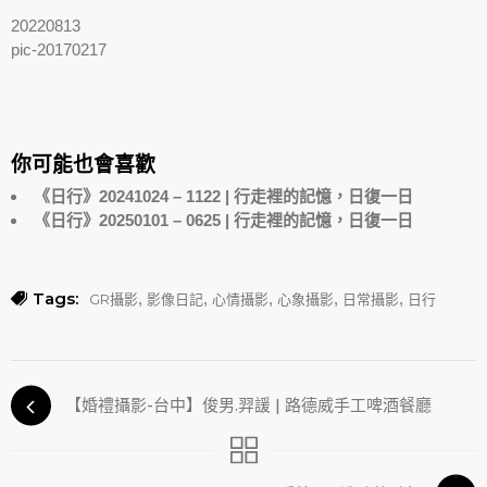
20220813
pic-20170217
你可能也會喜歡
《日行》20241024 – 1122 | 行走裡的記憶，日復一日
《日行》20250101 – 0625 | 行走裡的記憶，日復一日
Tags:
,
,
,
,
,
GR攝影
影像日記
心情攝影
心象攝影
日常攝影
日行
【婚禮攝影-台中】俊男.羿諼 | 路德威手工啤酒餐廳