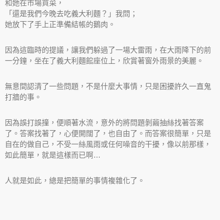
和她在市場買菜，
「還是我們今晚去吃義大利麵？」我問；
她放下了手上正準備結帳的鵝肉。
因為這臨時的提議，讓我們躲過了一場大雷雨，在大雨降下的前
一分鐘，坐在了義大利麵館座位上，欣賞著窗外雨景的美麗。
無意間認清了一些問題，不是什麼大事情，只是困擾許久一直鬼
打牆的事。
因為誤打誤撞，便順著水流，意外的將問題剝繭抽絲找著答案
了。答案找著了，心便開闊了，也自由了。而答案很簡單，只是
自在的做自己，不受一絲風雨或任何噪音的干擾，像以前那樣，
如此簡單，就是這樣而已啊…
人就是如此，總是把簡單的事情複雜化了。