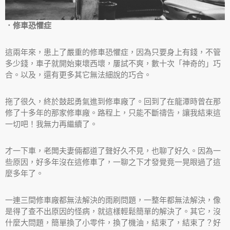
．修車恐懼症
這兩年來，患上了嚴重的修車恐懼症，因為只要身上有錢，不管
多少錢，車子就開始東壞西壞，屢試不爽，數十次「神奇的」巧
合。以及，還有更多其它無法細說的巧合。
拖了很久，終於鼓起勇氣進到修車廠了。回到了在龍潭時曾在那
修了十多年的那家修車廠。路程上，只能不斷禱告，讓我結束這
一切吧！我無力再繼續了。
才一下車，老闆夫妻倆都道了聲好久不見，也聊了好久。因為一
些原因，好多年沒在這修車了，一聊之下才發覺竟一晃眼過了這
麼多年了。
一連三間修車廠都無法解決的雨刷問題，一整年都無法解決，像
是得了查不出原因的怪病，就這樣輕鬆簡單的解決了。其它，沒
什麼大問題，簡單換了小零件，換了機油，結束了，結束了？好