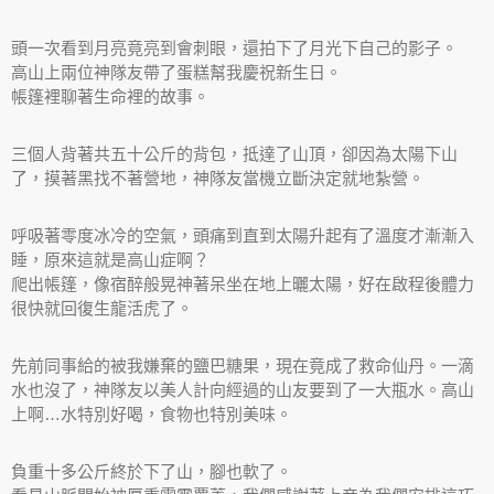
頭一次看到月亮竟亮到會刺眼，還拍下了月光下自己的影子。
高山上兩位神隊友帶了蛋糕幫我慶祝新生日。
帳篷裡聊著生命裡的故事。
三個人背著共五十公斤的背包，抵達了山頂，卻因為太陽下山
了，摸著黑找不著營地，神隊友當機立斷決定就地紮營。
呼吸著零度冰冷的空氣，頭痛到直到太陽升起有了溫度才漸漸入
睡，原來這就是高山症啊？
爬出帳篷，像宿醉般晃神著呆坐在地上曬太陽，好在啟程後體力
很快就回復生龍活虎了。
先前同事給的被我嫌棄的鹽巴糖果，現在竟成了救命仙丹。一滴
水也沒了，神隊友以美人計向經過的山友要到了一大瓶水。高山
上啊…水特別好喝，食物也特別美味。
負重十多公斤終於下了山，腳也軟了。