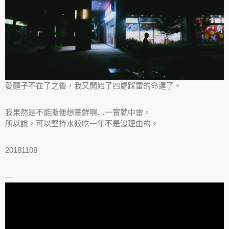
愛麵子不在了之後，我又開始了四處踩雷的命運了。
我果然是不能隨便想嘗鮮啊…一嘗就中雷。
所以說，可以堅持水餃吃一年不是沒理由的。
20181108
—