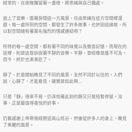
經常的，在夜晚獨留著一盞燈，將思緒與自己獨處。
放上了音樂，面著房間這一方風景，任由思緒在這方空間裡漫
遊。每一處所到的空間，都發生了許多故事，也許因這緣故，所
以對空間總有著莫名強烈的情感連結吧？
所待的每一處空間，都有著不同的味覺以及聲音記憶，而現在的
這裡，則是這首訴說著平靜的音樂。平靜，曾經像是遙不可及，
而今，終於也漸漸近了。
靜了，於是開始瞧見了不同的風景，全然不同於以往的。人們
說，心靜了，才能看見，確實是如此啊…
只是「靜」得來不易，仍深怕著此刻的靜又只是短暫停留。沒
事，正是最值得喜悅的好事。
仍舊感謝上帝帶我經歷這高山低谷，然後從許多人的身上，瞧見
了美麗的風景。