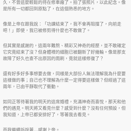
久，不曾這麼輕鬆的待在修車廠了。拍了張照片，以此紀念。像
是所有一切都回到原點了，在這個熟悉的地方。
像是上帝在跟我說：「功課結束了，我不會再阻擋了，向前走
吧！」即使，我已被修剪得什麼也不敢做了。
但其實是感謝的，這兩年難熬、精彩又神奇的經歷，並不敢確定
它究竟結束了沒？但身體裡的細胞已被翻新了好幾輪。像是那支
故障了好久也查不出原因的雨刷，竟就這樣修復了？
還有好多好多事想要去做，同樣是大部份人無法理解我為什麼要
這樣做的事；自己也不理解為什麼一定得要這樣做？但經過了這
兩年，已由平靜取代了衝動。
如同正等待著我的明天的這席婚禮，充滿神奇而喜悅，那天和他
們的遇見。明天將又看見什麼？感受到什麼？沒有任何預設，但
我知道，上帝已都安排好了，等著我去看見。
而我繼續訴說著…感謝上帝。