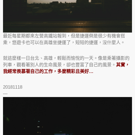
最近每星期都來左營高鐵站報到，但是捷運倒是很少有機會搭
乘，悠遊卡也可以在高雄坐捷運了，短短的捷運，沒什麼人。
就這麼樣一日台北、高雄，輕鬆而愉悅的一天。像是乘著攝影的
列車，觀看著別人的生命風景，卻也豐富了自己的風景。
其實，
我經常羨慕著自己的工作，多麼精彩且美好…
20181118
—