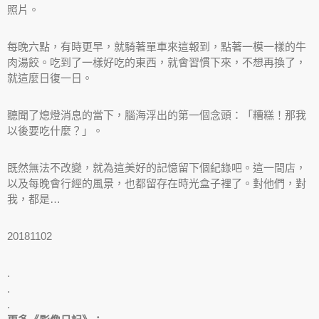
照片。
每晚六點，有時更早，就騎著單車來這報到，點著一模一樣的牛
肉湯餃。吃到了一樣好吃的東西，就會習慣下來，不想再換了，
就這麼日復一日。
聽聞了熄燈消息的當下，腦海浮出的第一個念頭：「糟糕！那我
以後要吃什麼？」。
既然無法不改變，就為這美好的記憶留下個紀錄吧。這一間店，
以及每晚會行經的風景，也都留存在時光盒子裡了。對他們，對
我，都是…
20181102
.
.
.