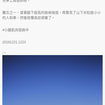
先奉上兩張帥照。
難忘之一，望著腳下超長的陡峭坡道，再瞥見了山下米粒般小小
的人和車，然後就懼高症頭暈了。
#小腿肌肉發麻中
20181221.1223
—