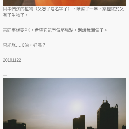
同事們送的植物（又忘了啥名字了），睽違了一年，家裡終於又
有了生物了。
某同事說要PK，希望它能爭氣堅強點，別讓我漏氣了。
只能說…加油，好嗎？
20181122
—