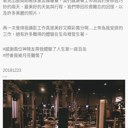
看見山脈開始被厚重雲霧覆蓋，我們感謝著上帝為我們安排這巧
妙的兩天，最美好的天氣與行程，我們帶回珍貴難忘的回憶，以
及許多美麗的照片。
再一次覺得我攝影工作真是美好又精彩萬分啊…上帝為我安排的
工作，總有許多難得的體驗在生命裡發生著。
#感謝兩位神隊友帶我體驗了人生第一座百岳
#然後我被月亮曬傷了
20181223
—