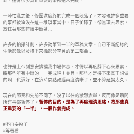
到，還有很多真正重要的事都還未完成。
一陣忙亂之後，修圖進度終於完成一個段落了，才發現許多重要
的事都被淹沒在這一堆瑣事當中，日子忙碌了，卻無瑕去思索，
放任著那些持續中斷著…
許多的拍攝計劃、許多動筆到一半的草稿文章、自己不斷紀錄的
生活影像以及接下來攝影分享會的第二部曲…
也許是上帝刻意安排讓我中場休息，才得以再度靜下心來思索，
將那些所有中斷的一一完成吧！並且，那些才是接下來真正想做
的啊…也還好，在這時間點頭腦再度清晰了，並不算延誤太久。
現在的節奏和先前不同了，沒了以往的激烈震盪，反而像是瞬間
所有事都暫停了。
暫停的目的，是為了再度理清思緒，將那些真
正重要的「一半」，一股作氣完成。
#不再耍癈了
#等著看