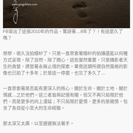
FB冒出了這張2010年的作品，驚訝著…8年了？！有這麼久了
嗎？
想想，很久沒拍婚紗了。只是一直思索著婚紗的拍攝還能以何種
方式呈現，除了自然、除了開心，這些當然重要，只是攝影者天
生的貪婪，誘發著永無止境的探索。畢竟這類所謂自然風格的影
像也已拍了十多年；於是這一停擺，也忘了多久了…
一直思索著是否能有更深入的核心，關於生命、關於土地、關於
情感…之於他們。這三者皆與記憶有關，但又不再只局限於他
們，而是更多的向上漫延；不只局限於愛情，更多的是親情，包
含了各自從小至大的生命經驗。
那太深又太廣，以至遲遲無法著手。