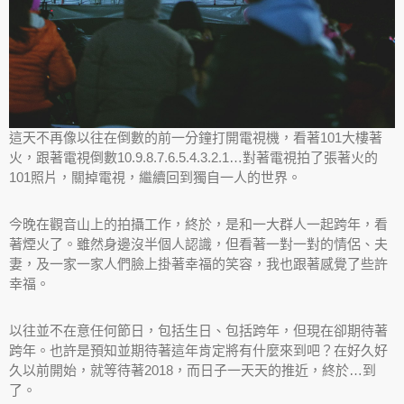
這天不再像以往在倒數的前一分鐘打開電視機，看著101大樓著
火，跟著電視倒數10.9.8.7.6.5.4.3.2.1…對著電視拍了張著火的
101照片，關掉電視，繼續回到獨自一人的世界。
今晚在觀音山上的拍攝工作，終於，是和一大群人一起跨年，看
著煙火了。雖然身邊沒半個人認識，但看著一對一對的情侶、夫
妻，及一家一家人們臉上掛著幸福的笑容，我也跟著感覺了些許
幸福。
以往並不在意任何節日，包括生日、包括跨年，但現在卻期待著
跨年。也許是預知並期待著這年肯定將有什麼來到吧？在好久好
久以前開始，就等待著2018，而日子一天天的推近，終於…到
了。