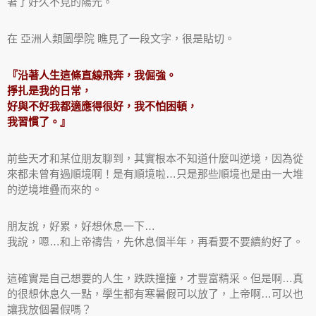
著了好久不見的陽光。
在
亞洲人類圖學院
瞧見了一段文字，很是貼切。
『沿著人生這條直線飛奔，我倔強。
掙扎是我的日常，
好與不好我都適應得很好，我不怕困頓，
我習慣了。』
前些天才和某位朋友聊到，其實根本不知道什麼叫逆境，因為從
來都未曾有過順境啊！是有順境啦…只是那些順境也是由一大堆
的逆境堆疊而來的。
朋友說，好累，好想休息一下…
我說，嗯…和上帝禱告，先休息個半年，再看要不要續約好了。
這確實是自己想要的人生，跌跌撞撞，才豐富精采。但是啊…真
的很想休息久一點，學生都有寒暑假可以放了，上帝啊…可以也
讓我放個暑假嗎？