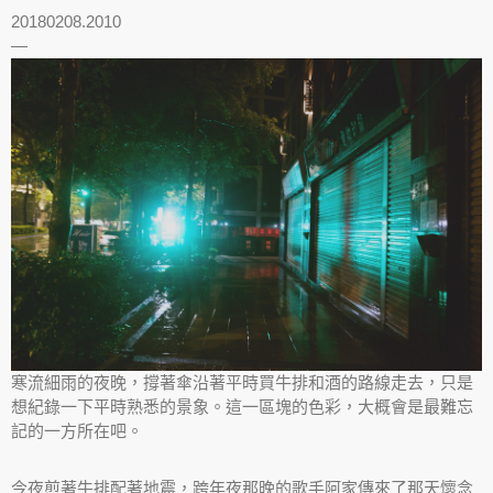
20180208.2010
—
寒流細雨的夜晚，撐著傘沿著平時買牛排和酒的路線走去，只是
想紀錄一下平時熟悉的景象。這一區塊的色彩，大概會是最難忘
記的一方所在吧。
今夜煎著牛排配著地震，跨年夜那晚的歌手阿家傳來了那天懷念