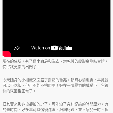
現在的住所，有了個小廚房和洗衣、烘乾機的變形金剛結合體，
使得我更懶的出門了。
今天隨身的小相機又面露了掛點的徵兆，頓時心情沮喪，畢竟我
可以不吃飯，但可不能不拍照啊！好在一陣暴力的威嚇下，它很
快的就回復正常了。
但其實來到這後卻拍的少了，可能沒了急迫紀錄的時間壓力，有
的是時間，好多年可以慢慢沈澱、細細紀錄，並不急於一時。但