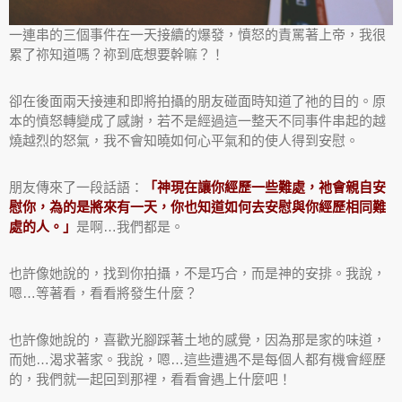
一連串的三個事件在一天接續的爆發，憤怒的責罵著上帝，我很
累了祢知道嗎？祢到底想要幹嘛？！
卻在後面兩天接連和即將拍攝的朋友碰面時知道了祂的目的。原
本的憤怒轉變成了感謝，若不是經過這一整天不同事件串起的越
燒越烈的怒氣，我不會知曉如何心平氣和的使人得到安慰。
朋友傳來了一段話語：
「神現在讓你經歷一些難處，祂會親自安
慰你，為的是將來有一天，你也知道如何去安慰與你經歷相同難
處的人。」
是啊…我們都是。
也許像她說的，找到你拍攝，不是巧合，而是神的安排。我說，
嗯…等著看，看看將發生什麼？
也許像她說的，喜歡光腳踩著土地的感覺，因為那是家的味道，
而她…渴求著家。我說，嗯…這些遭遇不是每個人都有機會經歷
的，我們就一起回到那裡，看看會遇上什麼吧！