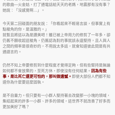
的歌曲—火金姑，打了通電話給天天的老媽，地震那有沒有事？
她說：「沒感覺啊…」。
今天第二回碰面的朋友說：「你看起來不輕易言談，但事實上有
點稜角的你，是溫雅的。」
就暫且將這以為是讚美吧！雖已被上帝用力的修剪了一年多，卻
仍舊不願收起這稜角，仍舊認為對的事就該永遠堅持，且人與人
之間的頻率是很奇妙的，不用說太多話，就會知道彼此間是有共
通語言的。
仍然不知上帝要修剪到什麼程度才覺得足夠，但有些堅持是無論
如何都不會放棄的，至死方休，即使沒有任何結果。
因為有些
事，是比死亡還更可怕的，那叫做遺憾。
即使大部份人們都不知
道你為什麼要這麼固執。
是不自量力。但只要有一小群人堅持著去改變那一小塊的領域，
集結起來的許多一小群、許多的領域，這世界不就改善了好多而
更加美好了嗎？