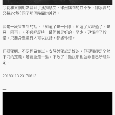
今晚和某個朋友聊到了孤獨感受，雖然講到的並不多，卻紮實的
又將心境拉回了那個時間切片裡。
套句一段曾看到的話，「知道了是一回事，知道了又經過了，是
另一回事」。不過經歷這一遭仍舊是好的，至少，更懂得了珍
惜。只要身邊還有人可以說話，都該珍惜。
但孤獨啊…不要輕易嘗試。安靜與獨處是好的，但孤獨卻是全然
不同的定義，若要重走一遍，不敢了！雖說那也並非自己所能決
定。
20180113.20170612
—