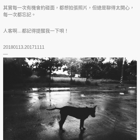
其實每一次有機會約碰面，都想拍張照片，但總是聊得太開心，
每一次都忘記。
人客啊…都記得提醒我一下唄！
20180113.20171111
—