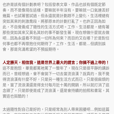
也許是該有個計劃表吧？包括發表文章、作品也該有個既定節
奏，而不是像現在這樣，要嘛就半年沒有，要嘛就一口氣連丟好
幾篇。也試著嘗試過，但永遠就是計劃趕不上變化，生活裡總有
突如其來的刺激喬段，將那原本的計劃打亂了。也許正因為如
此，不自覺養成了隨性的生活方式吧。工作、生活都是，總有著
那些突如其來又莫名其妙的事不斷發生著，現在想做什麼就去做
吧…因為永遠看不到這一切所為何來？而目的又在哪？於是對任
何事也都不再懷抱任何期待了，工作、生活，都是…但請別誤
會，那是充滿希望的不預設期待。
人定勝天，相信我，這是世界上最大的謊言；你搞不過上帝的！
這不是抱怨，畢竟都罵祂罵了一整年了，現在只是很平靜的講訴
而已。曾經想過，會不會拋下一切去當流浪漢？說真的，我不覺
得流浪漢有什麼不好，只是另一種生活方式而已。只是很麻煩的
是，當了流浪漢還是得支付每月近十萬的開銷，所以就打消了這
念頭了。只是即使是成了流浪漢，還是會持續的拍照和書寫，其
實這也挺酷的！
太過隨性對自己是好的，只是經常為別人帶來困擾吧…例如這篇