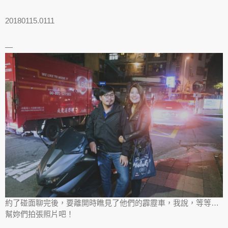
20180115.0111
—
約了碰面聊完後，要離開時瞧見了他們的霹靂車，我說，等等…
幫妳們拍張照片吧！