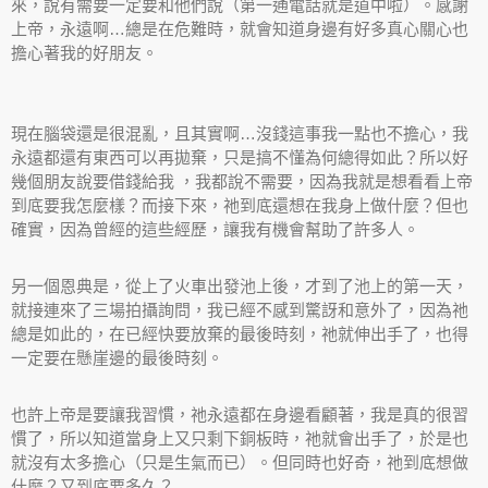
來，說有需要一定要和他們說（第一通電話就是道中啦）。感謝
上帝，永遠啊…總是在危難時，就會知道身邊有好多真心關心也
擔心著我的好朋友。
現在腦袋還是很混亂，且其實啊…沒錢這事我一點也不擔心，我
永遠都還有東西可以再拋棄，只是搞不懂為何總得如此？所以好
幾個朋友說要借錢給我 ，我都說不需要，因為我就是想看看上帝
到底要我怎麼樣？而接下來，祂到底還想在我身上做什麼？但也
確實，因為曾經的這些經歷，讓我有機會幫助了許多人。
另一個恩典是，從上了火車出發池上後，才到了池上的第一天，
就接連來了三場拍攝詢問，我已經不感到驚訝和意外了，因為祂
總是如此的，在已經快要放棄的最後時刻，祂就伸出手了，也得
一定要在懸崖邊的最後時刻。
也許上帝是要讓我習慣，祂永遠都在身邊看顧著，我是真的很習
慣了，所以知道當身上又只剩下銅板時，祂就會出手了，於是也
就沒有太多擔心（只是生氣而已）。但同時也好奇，祂到底想做
什麼？又到底要多久？