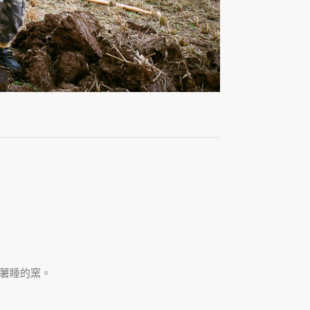
薯睡的窯。