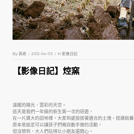
By
英奇
2012-04-03
In
影像日記
【影像日記】焢窯
溫暖的陽光、雲彩的天空。
這天是我們一年級的新生第一次的班遊，
在一片廣大的田地裡，大家到處撿捨著適合的土塊，搭建給蕃
原本是設定可以讓孩子們親自動手做的活動，
但沒想到，大人們玩得比小朋友還開心。