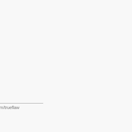
___________________
m/trueflaw