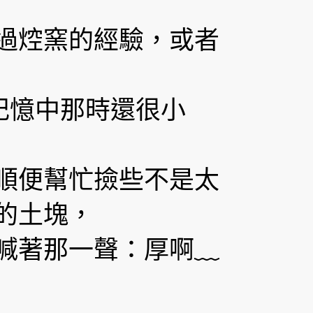
過焢窯的經驗，或者
記憶中那時還很小
順便幫忙撿些不是太
的土塊，
喊著那一聲：厚啊﹏