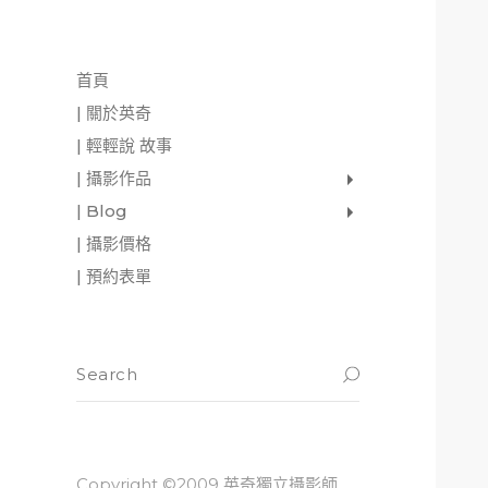
首頁
| 關於英奇
| 輕輕說 故事
| 攝影作品
家庭寫真
肖像照
個人寫真
一張婚紗照
婚禮紀錄
愛情寫真
形象.活動攝影
| Blog
影像日記
攝影雜感
與神對話
| 攝影價格
| 預約表單
Copyright ©2009 英奇獨立攝影師