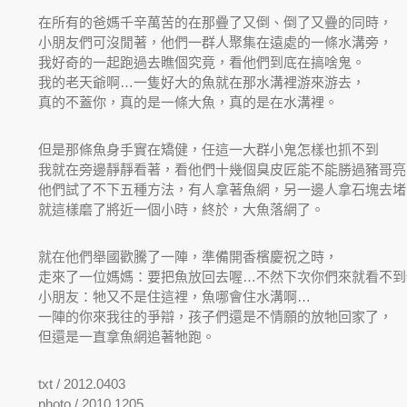
在所有的爸媽千辛萬苦的在那疊了又倒、倒了又疊的同時，
小朋友們可沒閒著，他們一群人聚集在遠處的一條水溝旁，
我好奇的一起跑過去瞧個究竟，看他們到底在搞啥鬼。
我的老天爺啊…一隻好大的魚就在那水溝裡游來游去，
真的不蓋你，真的是一條大魚，真的是在水溝裡。
但是那條魚身手實在矯健，任這一大群小鬼怎樣也抓不到
我就在旁邊靜靜看著，看他們十幾個臭皮匠能不能勝過豬哥亮
他們試了不下五種方法，有人拿著魚網，另一邊人拿石塊去堵
就這樣磨了將近一個小時，終於，大魚落網了。
就在他們舉國歡騰了一陣，準備開香檳慶祝之時，
走來了一位媽媽：要把魚放回去喔…不然下次你們來就看不到
小朋友：牠又不是住這裡，魚哪會住水溝啊…
一陣的你來我往的爭辯，孩子們還是不情願的放牠回家了，
但還是一直拿魚網追著牠跑。
txt / 2012.0403
photo / 2010.1205