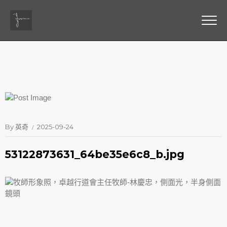
By
英奇
2025-09-24
53122873631_64be35e6c8_b.jpg