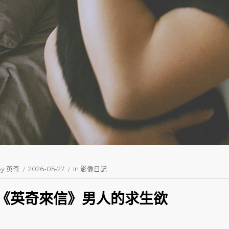
By
英奇
2026-05-27
In
影像日記
《英奇來信》男人的求生欲