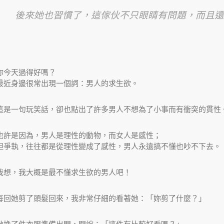
後來她也習慣了，這傢伙不只眼睛有問題，而且還
你今天過得好嗎？
最近身邊很常出現一個詞：男人的求生欲。
這是一句玩笑話，卻也點出了許多男人不想為了小事而有衝突的貫性
也許是因為，男人是理性的動物，而女人是感性；
但爭執，往往都是從理性變成了感性，男人永遠搞不懂也吵不下去。
我想，我大概是最不懂求生欲的男人吧！
每回她剪了頭髮回來，我非常仔細的看著她：「妳剪了什麼？」