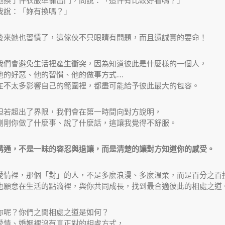
她換了件衣服準備出門，問說：「這件有比較好看嗎？」
我說：「妳有換嗎？」
後來她也習慣了，這傢伙不只眼睛有問題，而且還誠實的要命！
我們會避免生活裡產生衝突，因為知道彼此是什麼樣的一個人，
他的好惡、他的習慣、他的做事方式…
在不太多影響自己的範圍裡，都盡可能給予彼此最大的包容。
但若超出了界限，我們會在第一時間向對方說明，
剛剛你做了什麼事、說了什麼話，這讓我覺得不舒服。
溝通，不是一昧的容忍與退讓，而是清楚的讓對方知道你的感受。
愛情裡，那個「對」的人，不是多麼浪漫、多麼溫柔，而是百分之百
也願意在生活的點滴裡，與你共同成長，找到最合適彼此的相處之道
你呢？你們之間相處之道是如何？
愛情、婚姻裡沒有真正對的相處方式，