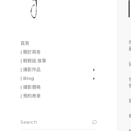
首頁
| 關於英奇
| 輕輕說 故事
| 攝影作品
家庭寫真
肖像照
個人寫真
一張婚紗照
婚禮紀錄
愛情寫真
形象.活動攝影
| Blog
影像日記
攝影雜感
與神對話
| 攝影價格
| 預約表單