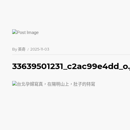
By
英奇
2025-11-03
33639501231_c2ac99e4dd_o.