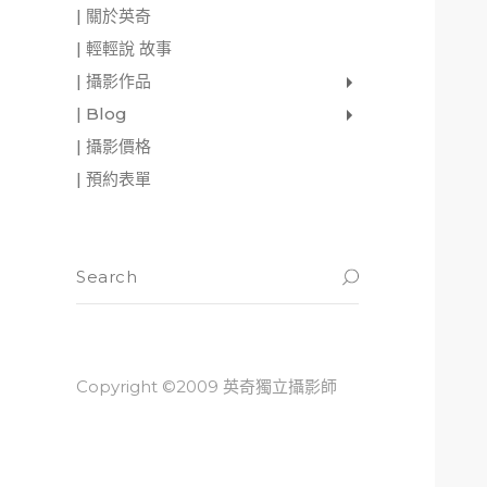
| 關於英奇
| 輕輕說 故事
| 攝影作品
家庭寫真
肖像照
個人寫真
一張婚紗照
婚禮紀錄
愛情寫真
形象.活動攝影
| Blog
影像日記
攝影雜感
與神對話
| 攝影價格
| 預約表單
Copyright ©2009 英奇獨立攝影師