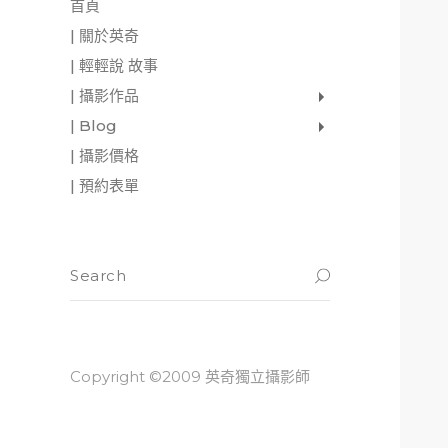
首頁
| 關於英奇
| 輕輕說 故事
| 攝影作品
家庭寫真
肖像照
個人寫真
一張婚紗照
婚禮紀錄
愛情寫真
形象.活動攝影
| Blog
影像日記
攝影雜感
與神對話
| 攝影價格
| 預約表單
Copyright ©2009 英奇獨立攝影師