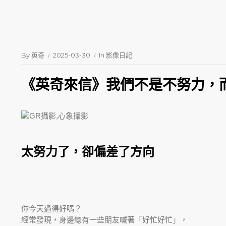
By
英奇
2025-03-30
In
影像日記
《英奇來信》我們不是不努力，
太努力了，卻偏差了方向
你今天過得好嗎？
經常發現，身邊總有一些朋友喊著「好忙好忙」，