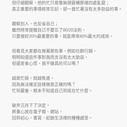
但仔細觀察，他的忙只是像無頭蒼蠅那樣四處亂竄；
真正重要的事情經常忘記，卻一直忙著沒有太多助益的事。
觀察別人，也反省自己；
雖然時常提醒自己不要忘了80/20法則，
只要做好20%最重要的事，就能帶來80%最大的成效。
但看見大家都在做著那些事，例如社群行銷，
明明知道這件事對我而言沒有太大助益，
但還是會心慌，我不做真的可以嗎？
越是忙碌，就越焦慮，
因為無法確定這樣做是正確的嗎？
忙到最後，根本不知道自己到底在忙什麼。
破斧沉舟下了決定，
將重心放在電子報、網站，
回到初心，書寫、紀錄生活裡的種種感受。