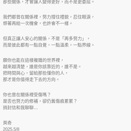
那些關係，才會讓人變得更好，而不是更委屈。
我們都曾在關係裡，努力撐住禮貌，忍住眼淚，
想著再給一次機會，也許會不一樣。
但真正讓人安心的關係，不是「再多努力」，
而是彼此都有一點自覺，一點溫柔，一點界線。
願你也能在這樣複雜的世界裡，
越來越清楚，誰是你該靠近的，誰不是。
把時間與心，留給那些懂你的人，
那才是你值得走下去的方向。
你也曾在關係裡受傷嗎？
是否也努力的修補，卻仍舊傷痕累累？
捎封信和我聊聊…
英奇
2025.5/8