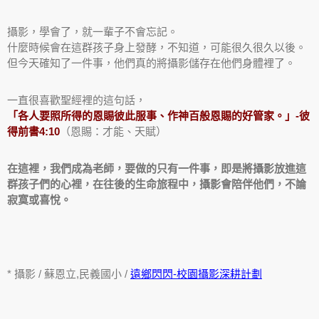
攝影，學會了，就一輩子不會忘記。
什麼時候會在這群孩子身上發酵，不知道，可能很久很久以後。
但今天確知了一件事，他們真的將攝影儲存在他們身體裡了。
一直很喜歡聖經裡的這句話，
「各人要照所得的恩賜彼此服事、作神百般恩賜的好管家。」-彼
得前書4:10
（恩賜：才能、天賦）
在這裡，我們成為老師，要做的只有一件事，即是將攝影放進這
群孩子們的心裡，在往後的生命旅程中，攝影會陪伴他們，不論
寂寞或喜悅。
* 攝影 / 蘇恩立,民義國小 /
遠鄉閃閃-校園攝影深耕計劃