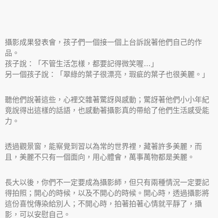
攝影成果發表會，孩子們一個接一個上台訴說著他們自己的作
品。
孩子說：「不管生活怎樣，都要記得微笑喔…」
另一個孩子說：「翠綠的葉子很漂亮，瑕疵的葉子也很美麗。」
聽他們說著這些，心裡交雜著驚訝與感動；驚訝著他們小小年紀
竟說得出這樣的話語，也感動著攝影真的帶給了他們生活感受能
力。
透過觀景窗，能察覺到習以為常的世界裡，藏著許多美麗，而
且，美麗不只有一個面向，用心體會，萬事萬物都是美麗。
長大以後，你們不一定要成為攝影師，但只有兩種情況一定要記
得拍照；開心的時候，以及不開心的時候。開心時，透過攝影將
這份喜悅傳染給別人；不開心時，拍著拍著心情就平靜了，攝
影，可以安慰自己。