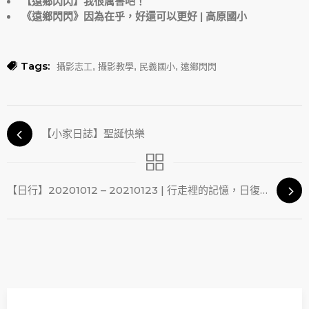
【遠鄉閃閃】我很厲害吧！
《遠鄉閃閃》因為在乎，好還可以更好 | 高原國小
Tags:
,
,
,
攝影志工
攝影教學
民義國小
遠鄉閃閃
【小家日誌】聖誕快樂
【日行】20201012 – 20210123 | 行走裡的記憶，日復一日