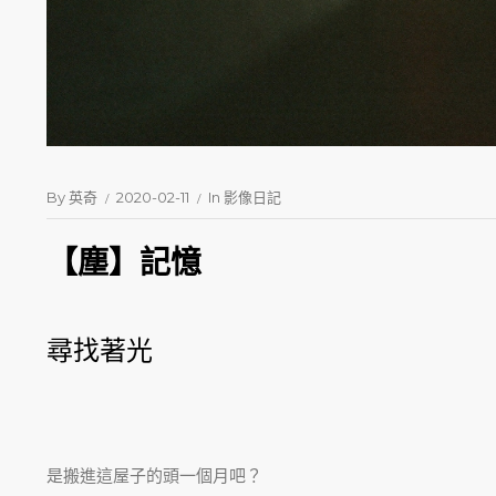
By
英奇
2020-02-11
In
影像日記
【塵】記憶
尋找著光
是搬進這屋子的頭一個月吧？