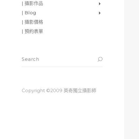
| 攝影作品
家庭寫真
肖像照
個人寫真
一張婚紗照
婚禮紀錄
愛情寫真
形象.活動攝影
| Blog
影像日記
攝影雜感
與神對話
| 攝影價格
| 預約表單
Copyright ©2009 英奇獨立攝影師