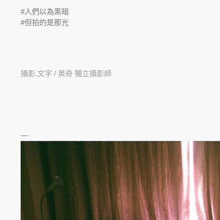
#人們以為黑暗
#但拍的是那光
攝影.文字 / 英奇 獨立攝影師
—