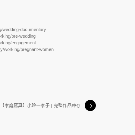
ng/wedding-documentary
rking/pre-wedding
orking/engagement
ry/working/pregnant-women
【家庭寫真】小玲一家子 | 完整作品庫存