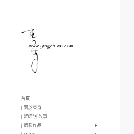
首頁
| 關於英奇
| 輕輕說 故事
| 攝影作品
家庭寫真
肖像照
個人寫真
一張婚紗照
婚禮紀錄
愛情寫真
形象.活動攝影