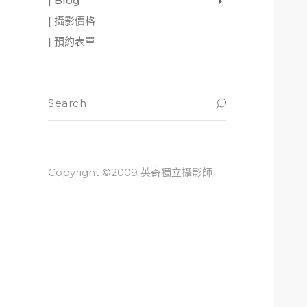
| Blog
影像日記
攝影雜感
與神對話
| 攝影價格
| 預約表單
Copyright ©2009 英奇獨立攝影師