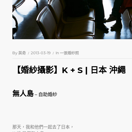
By
英奇
2013-03-19
In
一張婚紗照
【婚紗攝影】K + S | 日本 沖繩
無人島
– 自助婚紗
那天，我和他們一起去了日本，