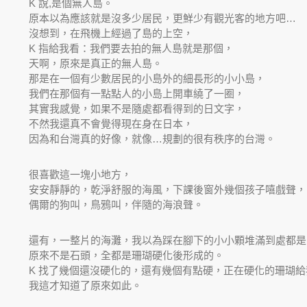
K 說,是個無人島。
原本以為應該就是沒多少居民，更鮮少有觀光客的地方吧…
沒想到，在飛機上經過了島的上空，
K 指給我看：我們要去拍的無人島就是那個，
天啊，原來是真正的無人島。
那是在一個有少數居民的小島外的細長形的小小島，
我們在那個有一點點人的小島上開車繞了一圈，
其實我感覺，如果不是隨處都看得到的日文字，
不然我還真不會覺得現在身在日本，
因為和台灣真的好像，就像…規劃的很有秩序的台灣。
很喜歡這一塊小地方，
安安靜靜的，乾淨舒服的海風，下課後窗外幾個孩子嘻戲聲，
偶爾的狗叫，鳥鴉叫，伴隨的海浪聲。
還有，一整片的海灘，我以為踩在腳下的小小顆堆滿到處都是
原來不是石頭，全都是珊瑚硬化後形成的。
K 找了幾個還沒硬化的，還有幾個有點硬，正在硬化的珊瑚給
我這才知道了原來如此。