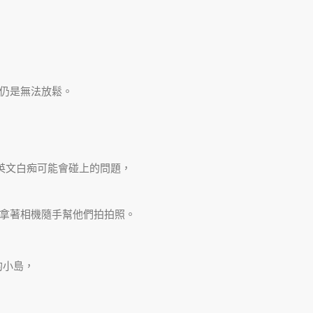
仍是無法放鬆。
英文白痴可能會碰上的問題，
拿著相機隨手幫他們拍拍照。
的小島，