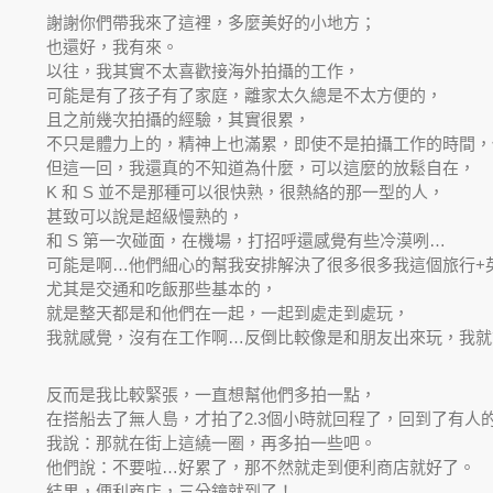
謝謝你們帶我來了這裡，多麼美好的小地方；
也還好，我有來。
以往，我其實不太喜歡接海外拍攝的工作，
可能是有了孩子有了家庭，離家太久總是不太方便的，
且之前幾次拍攝的經驗，其實很累，
不只是體力上的，精神上也滿累，即使不是拍攝工作的時間，
但這一回，我還真的不知道為什麼，可以這麼的放鬆自在，
K 和 S 並不是那種可以很快熟，很熱絡的那一型的人，
甚致可以說是超級慢熟的，
和 S 第一次碰面，在機場，打招呼還感覺有些冷漠咧…
可能是啊…他們細心的幫我安排解決了很多很多我這個旅行+
尤其是交通和吃飯那些基本的，
就是整天都是和他們在一起，一起到處走到處玩，
我就感覺，沒有在工作啊…反倒比較像是和朋友出來玩，我就
反而是我比較緊張，一直想幫他們多拍一點，
在搭船去了無人島，才拍了2.3個小時就回程了，回到了有人
我說：那就在街上這繞一圈，再多拍一些吧。
他們說：不要啦…好累了，那不然就走到便利商店就好了。
結果，便利商店，三分鐘就到了！