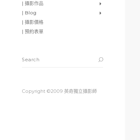
| 攝影作品
家庭寫真
肖像照
個人寫真
一張婚紗照
婚禮紀錄
愛情寫真
形象.活動攝影
| Blog
影像日記
攝影雜感
與神對話
| 攝影價格
| 預約表單
Copyright ©2009 英奇獨立攝影師