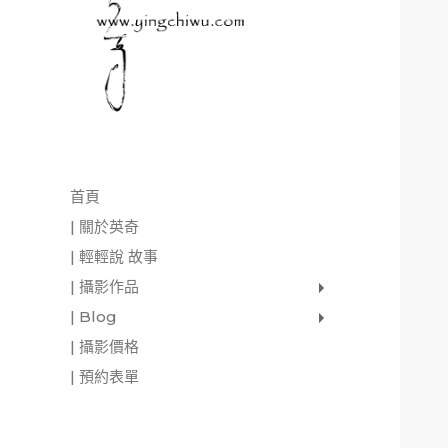
首頁
| 關於英奇
| 輕輕說 故事
| 攝影作品
家庭寫真
肖像照
個人寫真
一張婚紗照
婚禮紀錄
愛情寫真
形象.活動攝影
| Blog
影像日記
攝影雜感
與神對話
| 攝影價格
| 預約表單