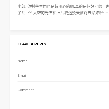
小薯: 你對學生們也是超用心的啊,真的是個好老師！所
了吧.. ^^ 大雄的光碟和照片我這幾天就寄去給妳喔~~
LEAVE A REPLY