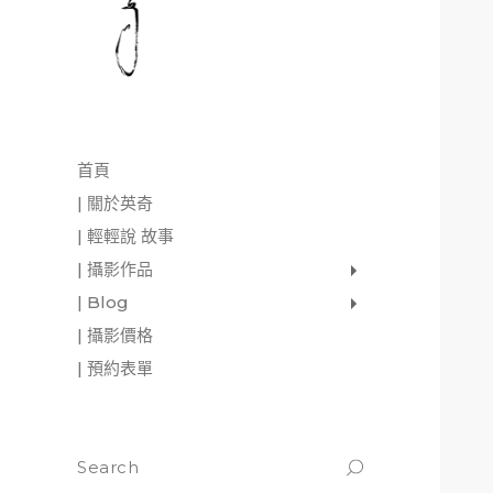
首頁
| 關於英奇
| 輕輕說 故事
| 攝影作品
家庭寫真
肖像照
個人寫真
一張婚紗照
婚禮紀錄
愛情寫真
形象.活動攝影
| Blog
影像日記
攝影雜感
與神對話
| 攝影價格
| 預約表單