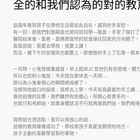
全的和我們認為的對的教
這兩年看到孩子在學校生活是如此自在，感到許多安慰。
有一回，是我們對面鄰居也是同班同學—盈盈，手受了傷打了
醫院結束後，盈爸、盈媽想當然的就直接往回家的方向開了，
盈盈卻說：我要去學校，我要上課！
而且，連下午的安親班也都要上，即使她的手上了石膏，根本
一月時，小鬼發燒重感冒，早上起床JC見他仍有些發燒，體
所以也就和小鬼說：今天就在家休息一天吧…
原以為小鬼會開心的瞬間病痊癒了，
沒想到他說口的卻是：我想去上學，今天有我最愛的手工課…
看他這樣的反應，我們雖然有些擔心，但開心是更多的，
也就只和老師說，如果身體狀況不行就再跟我們說，我們再接
我想就光憑這點，我可以很放心的說：
這樣的教育確實成功了，學校是孩子喜愛並期待的地方，
孩子主動的喜歡學習新的事物。