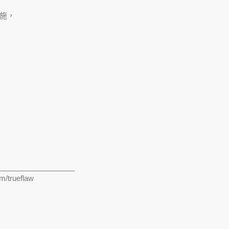
施，
___________________
m/trueflaw