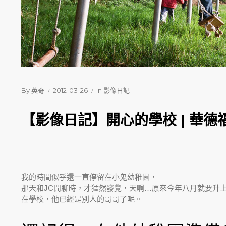
By
英奇
2012-03-26
In
影像日記
【影像日記】開心的學校 | 華德
我的時間似乎還一直停留在小鬼幼稚園，
那天和JC閒聊時，才猛然發覺，天啊…原來今年八月就要升
在學校，他已經是別人的哥哥了呢。