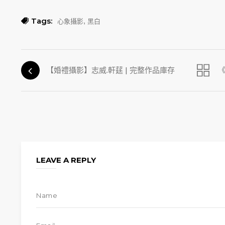
Tags:
,
心象攝影
黑白
【婚禮攝影】志威.軒莛 | 完整作品庫存
LEAVE A REPLY