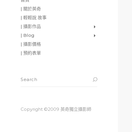
| 關於英奇
| 輕輕說 故事
| 攝影作品
家庭寫真
肖像照
個人寫真
一張婚紗照
婚禮紀錄
愛情寫真
形象.活動攝影
| Blog
影像日記
攝影雜感
與神對話
| 攝影價格
| 預約表單
Copyright ©2009 英奇獨立攝影師