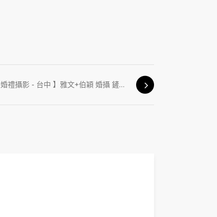
【婚禮攝影 - 台中 】雅文+伯穎 婚攝 鏟子義大利餐廳 底片風格