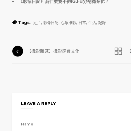
《影像日記》為什麼我不把IG.FB分割商業化？
Tags:
,
,
,
,
,
底片
影像日記
心象攝影
日常
生活
記錄
【攝影雜感】攝影速食文化
LEAVE A REPLY