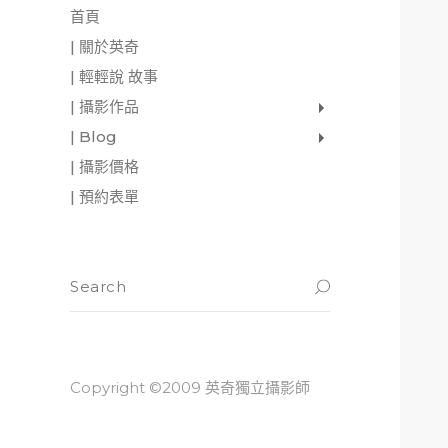
首頁
| 關於英奇
| 輕輕說 故事
| 攝影作品
家庭寫真
肖像照
個人寫真
一張婚紗照
婚禮紀錄
愛情寫真
形象.活動攝影
| Blog
影像日記
攝影雜感
與神對話
| 攝影價格
| 預約表單
Copyright ©2009 英奇獨立攝影師