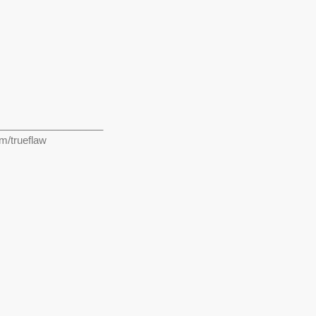
___________________
m/trueflaw