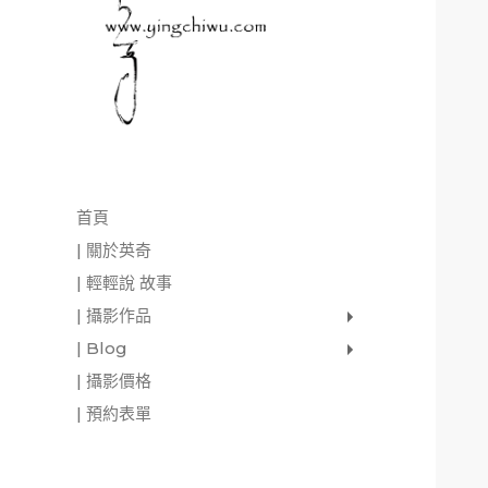
首頁
| 關於英奇
| 輕輕說 故事
| 攝影作品
家庭寫真
肖像照
個人寫真
一張婚紗照
婚禮紀錄
愛情寫真
形象.活動攝影
| Blog
影像日記
攝影雜感
與神對話
| 攝影價格
| 預約表單