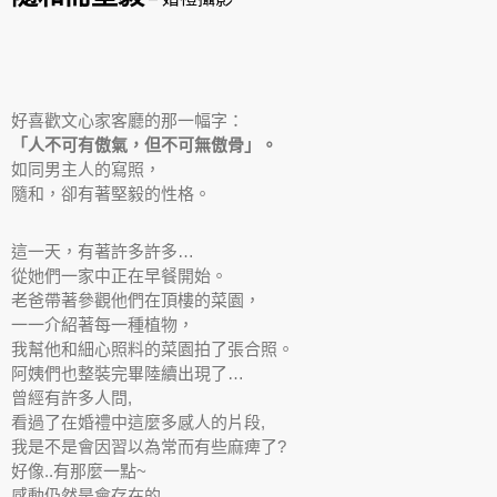
好喜歡文心家客廳的那一幅字：
「人不可有傲氣，但不可無傲骨」。
如同男主人的寫照，
隨和，卻有著堅毅的性格。
這一天，有著許多許多…
從她們一家中正在早餐開始。
老爸帶著參觀他們在頂樓的菜園，
一一介紹著每一種植物，
我幫他和細心照料的菜園拍了張合照。
阿姨們也整裝完畢陸續出現了…
曾經有許多人問,
看過了在婚禮中這麼多感人的片段,
我是不是會因習以為常而有些麻痺了?
好像..有那麼一點~
感動仍然是會存在的,