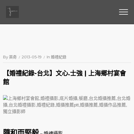
By
英奇
2013-05-19
In
婚禮紀錄
【婚禮紀錄-台北】文心.士強 | 上海鄉村宴會
館
隨和而堅毅
– 婚禮攝影