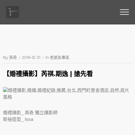
By
英奇
2016-12-31
In
老朋友專區
【婚禮攝影】芮祺.期逸 | 搶先看
婚禮攝影_ 英奇 獨立攝影師
新祕造型_
Issa