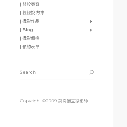
| 關於英奇
| 輕輕說 故事
| 攝影作品
家庭寫真
肖像照
個人寫真
一張婚紗照
婚禮紀錄
愛情寫真
形象.活動攝影
| Blog
影像日記
攝影雜感
與神對話
| 攝影價格
| 預約表單
Copyright ©2009 英奇獨立攝影師