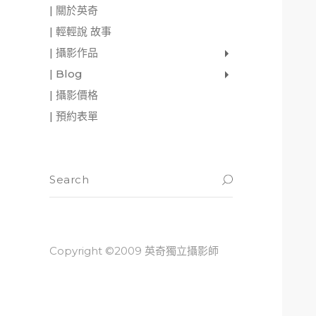
| 關於英奇
| 輕輕說 故事
| 攝影作品
家庭寫真
肖像照
個人寫真
一張婚紗照
婚禮紀錄
愛情寫真
形象.活動攝影
| Blog
影像日記
攝影雜感
與神對話
| 攝影價格
| 預約表單
Copyright ©2009 英奇獨立攝影師