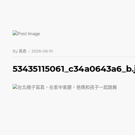
By
英奇
2026-06-10
53435115061_c34a0643a6_b.