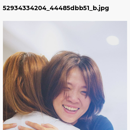
52934334204_44485dbb51_b.jpg