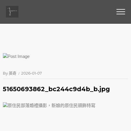
By
英奇
2026-01-07
51650693862_bc244c9d4b_b.jpg