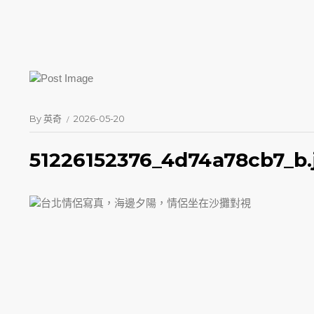
By
英奇
2026-05-20
51226152376_4d74a78cb7_b.