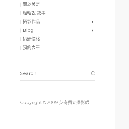
| 關於英奇
| 輕輕說 故事
| 攝影作品
家庭寫真
肖像照
個人寫真
一張婚紗照
婚禮紀錄
愛情寫真
形象.活動攝影
| Blog
影像日記
攝影雜感
與神對話
| 攝影價格
| 預約表單
Copyright ©2009 英奇獨立攝影師