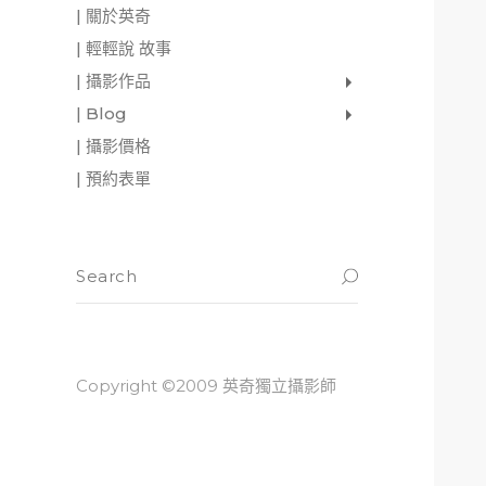
| 關於英奇
| 輕輕說 故事
| 攝影作品
家庭寫真
肖像照
個人寫真
一張婚紗照
婚禮紀錄
愛情寫真
形象.活動攝影
| Blog
影像日記
攝影雜感
與神對話
| 攝影價格
| 預約表單
Copyright ©2009 英奇獨立攝影師