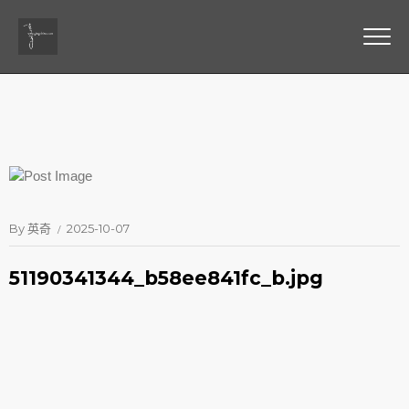
By
英奇
2025-10-07
51190341344_b58ee841fc_b.jpg