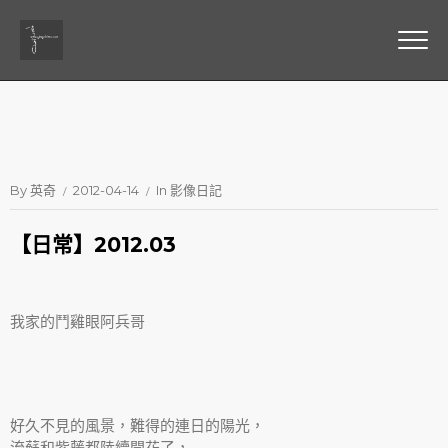
By
英奇
2012-04-14
In
影像日記
【日常】2012.03
我家的鬥雞眼阿兵哥
好久不見的風景，難得的連日的陽光，
流蘇和紫藤都陸續開花了，