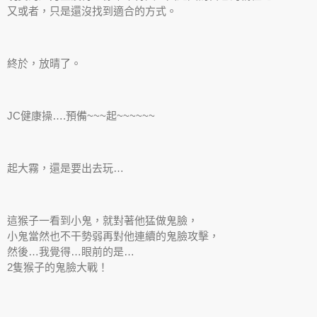
又或者，只是還沒找到適合的方式。
終於，放晴了。
JC健康操….預備~~~起~~~~~~
起大霧，還是要出去玩…
這猴子一看到小鬼，就對著他猛做鬼臉，
小鬼當然也不干勢弱再對他連續的鬼臉攻擊，
然後…我覺得…眼前的是…
2隻猴子的鬼臉大戰！