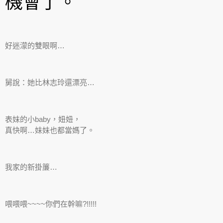
機會了。
好迷濛的雙眼啊…
舅說：她比林志玲還漂亮…
表妹的小baby，妞妞，
真快啊…妹妹也都當媽了。
我家的新掛簾…
喂喂喂~~~~你們在幹嘛?!!!!!