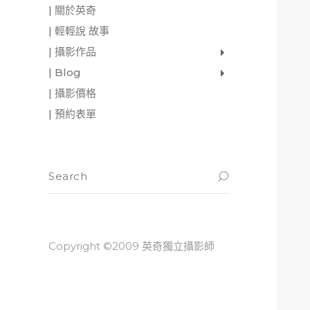
| 關於英奇
| 輕輕說 故事
| 攝影作品
家庭寫真
肖像照
個人寫真
一張婚紗照
婚禮紀錄
愛情寫真
形象.活動攝影
| Blog
影像日記
攝影雜感
與神對話
| 攝影價格
| 預約表單
Copyright ©2009 英奇獨立攝影師