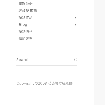
| 關於英奇
| 輕輕說 故事
| 攝影作品
家庭寫真
肖像照
個人寫真
一張婚紗照
婚禮紀錄
愛情寫真
形象.活動攝影
| Blog
影像日記
攝影雜感
與神對話
| 攝影價格
| 預約表單
Copyright ©2009 英奇獨立攝影師