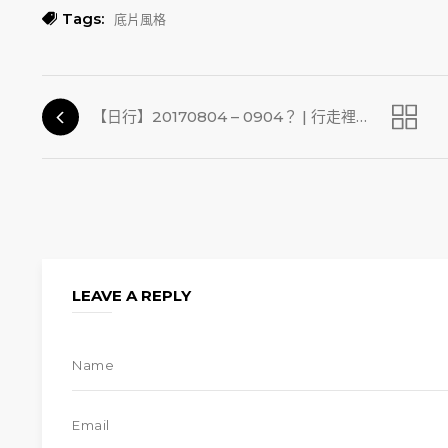
Tags:
底片風格
【日行】20170804 – 0904？ | 行走裡的記憶，日復一日
LEAVE A REPLY