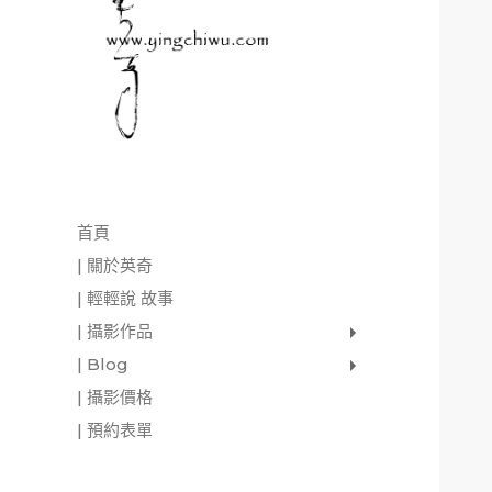
首頁
| 關於英奇
| 輕輕說 故事
| 攝影作品
家庭寫真
肖像照
個人寫真
一張婚紗照
婚禮紀錄
愛情寫真
形象.活動攝影
| Blog
影像日記
攝影雜感
與神對話
| 攝影價格
| 預約表單