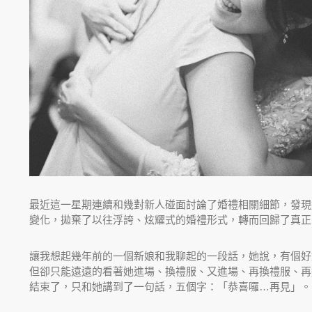
最近這一星期連續和幾對新人碰面討論了婚禮相關細節，發現
變化，拋棄了以往浮誇、炫耀式的婚禮形式，轉而回歸了真正
讓我想起幾年前的一個新娘和我聊起的一段話，她說，有個好
但卻只能遠遠的看著她進場、換禮服、又進場、再換禮服、再
結束了，只和她講到了一句話，五個字：「恭喜囉…再見」。