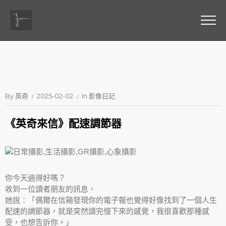
By
英奇
2025-02-02
In
影像日記
《英奇來信》配速調節器
你今天過得好嗎？
收到一位讀者朋友的訊息，
她說：「偶爾在信箱發現你的電子報也覺得好像找到了一個人生
配速的調節器，就是突然讀完慢下來的感覺，我很喜歡那種感
受，也想告訴你。」