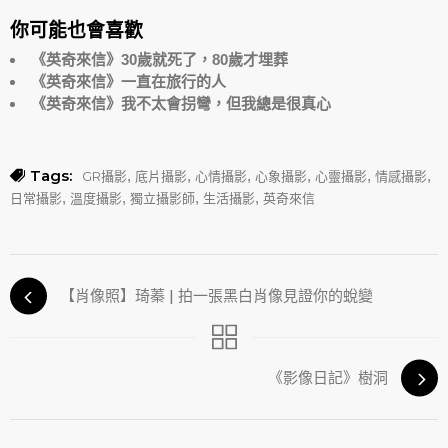
你可能也會喜歡
《英奇來信》30歲就死了，80歲才埋葬
《英奇來信》一直在旅行的人
《英奇來信》我不太會拐彎，但我總是很真心
Tags:
,
,
,
,
,
,
GR攝影
底片攝影
心情攝影
心象攝影
心靈攝影
情感攝影
,
,
,
,
日常攝影
溫度攝影
獨立攝影師
生活攝影
英奇來信
【肖像照】琦蓁 | 拍一張黑白肖像見證你的蛻變
《影像日記》樹洞