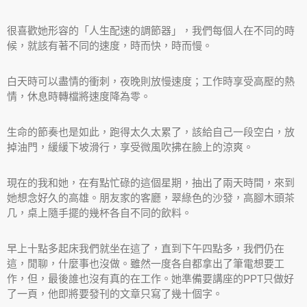
很喜歡她形容的「人生配速的調節器」，我們每個人在不同的時
候，就該有著不同的速度，時而快，時而慢。
白天時可以盡情的衝刺，夜晚則放慢速度；工作時享受高壓的熱
情，休息時轉檔將速度降為零。
生命的節奏也是如此，跑得太久太累了，該給自己一段空白，放
掉油門，緩緩下坡滑行，享受微風吹拂在臉上的涼爽。
現在的我和她，在有點忙碌的這個星期，抽出了兩天時間，來到
她想念好久的高雄。朋友家的客廳，翠綠色的沙發，高腳木頭茶
几，桌上隨手擺的幾杯各自不同的飲料。
早上十點多起床我們就坐在這了，直到下午四點多，我們仍在
這，閒聊，什麼事也沒做。雖然一度各自都拿出了筆電想要工
作，但，最後誰也沒有真的在工作。她準備要講座的PPT只做好
了一頁，他即將要發刊的文章只寫了幾十個字。