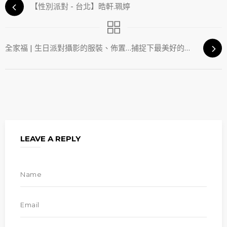
【性別派對 - 台北】晧軒.珮婷
全家福 | 生日派對攝影的服裝、佈置…捕捉下最美好的回憶
LEAVE A REPLY