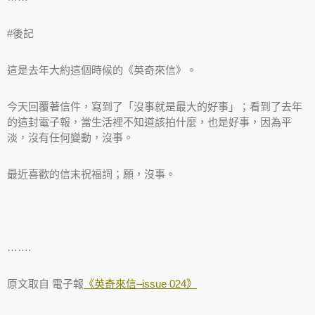
#後記
這是去年大約這個時候的《英奇來信》。
今天回覆著信件，寫到了「沒事就是最大的好事」；看到了去年
的這封電子報，當生活裡不知道該拍什麼，也是好事，因為平
淡，沒有任何變動，沒事。
最近喜歡的信末祝福詞；願，沒事。
…….
原文取自 電子報
《英奇來信–issue 024》