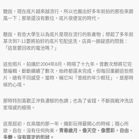
聽說，現在底片越來越流行，所以也搬出好多年前拍的那些來跟
風一下；那是還沒有數位，底片很便宜的時代。
聽說，有些大學生以為底片是現在流行的新產物；想起了多年前
某次到7-11要將拍好的底片宅配送洗，店員一臉疑惑的問我：
「這是要回收的電池嗎？」
這些照片，拍攝於2004年8月，時隔了十九年。曾數次想將它完
整編輯，斷斷續續了數次，始終都還未完成，但每回重顧這些照
片，總有不同感受。當時，稱它叫「曾經的年少輕狂」，是那時
候的心境。
那時特別喜歡正沖負濃郁的色調；也為了省錢，不斷挑戰沖洗店
家增感的極限。
這是起初，在高雄的那一年，攝影玩得最開心的時候；隨心所
欲，自在，沒有任何拘束。
青春歲月，像天空、像雲彩，自由、
多變、沒有既定的形狀。