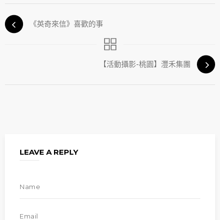
《英奇來信》喜歡的事
【活動攝影-桃園】灃禾集團
LEAVE A REPLY