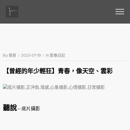
By
英奇
2023-07-19
In
影像日記
【曾經的年少輕狂】青春，像天空、雲彩
聽說
– 底片攝影