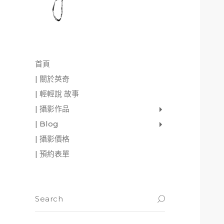
首頁
| 關於英奇
| 輕輕說 故事
| 攝影作品
家庭寫真
肖像照
個人寫真
一張婚紗照
婚禮紀錄
愛情寫真
形象.活動攝影
| Blog
影像日記
攝影雜感
與神對話
| 攝影價格
| 預約表單