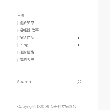
首頁
| 關於英奇
| 輕輕說 故事
| 攝影作品
家庭寫真
肖像照
個人寫真
一張婚紗照
婚禮紀錄
愛情寫真
形象.活動攝影
| Blog
影像日記
攝影雜感
與神對話
| 攝影價格
| 預約表單
Copyright ©2009 英奇獨立攝影師