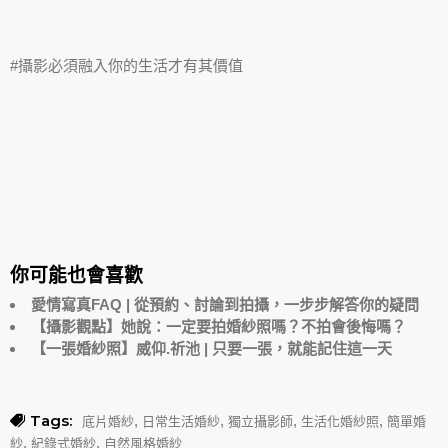
#攝影必須融入你的生活才有其價值
你可能也會喜歡
愛情寫真FAQ | 從預約、討論到拍攝，一步步解答你的疑問
【攝影觀點】她說：一定要拍婚紗照嗎？不拍會後悔嗎？
【一張婚紗照】威仰.祈池 | 只要一張，就能記住這一天
Tags:
,
,
,
,
底片婚紗
日常生活婚紗
獨立攝影師
生活化婚紗照
簡單婚
,
,
紗
紀錄式婚紗
自然風格婚紗