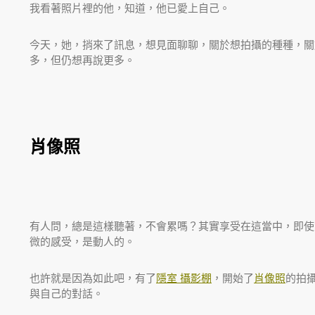
我看著照片裡的他，知道，他已愛上自己。
今天，她，捎來了訊息，想見面聊聊，關於想拍攝的種種，關於
多，但仍想再說更多。
肖像照
有人問，總是這樣聽著，不會累嗎？其實享受在這當中，即使
微的感受，是動人的。
也許就是因為如此吧，有了
隱室 攝影棚
，開始了
肖像照
的拍
與自己的對話。