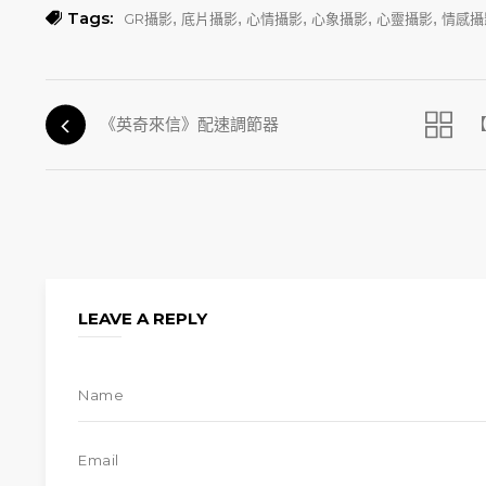
Tags:
,
,
,
,
,
GR攝影
底片攝影
心情攝影
心象攝影
心靈攝影
情感攝
《英奇來信》配速調節器
LEAVE A REPLY