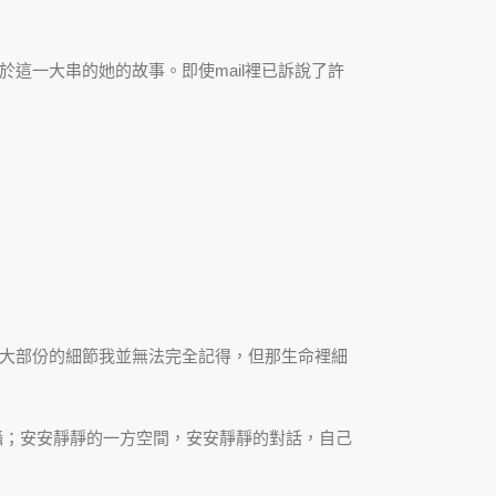
這一大串的她的故事。即使mail裡已訴說了許
大部份的細節我並無法完全記得，但那生命裡細
攝；安安靜靜的一方空間，安安靜靜的對話，自己