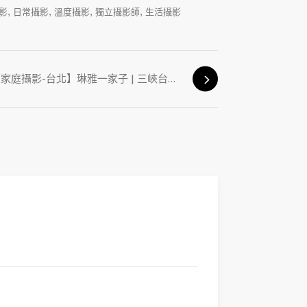
,
,
,
,
影
日常攝影
溫度攝影
獨立攝影師
生活攝影
【家庭攝影-台北】琳雅一家子 | 三峽台北大學