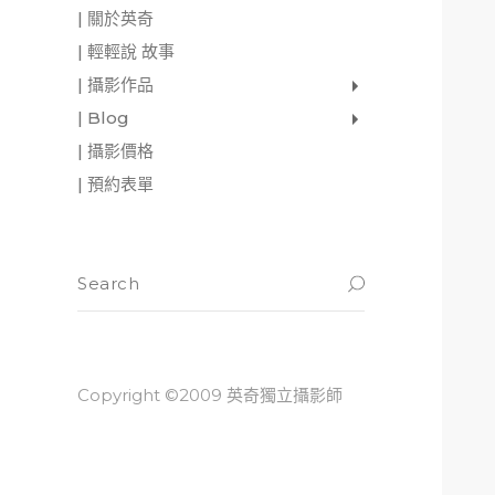
| 關於英奇
| 輕輕說 故事
| 攝影作品
家庭寫真
肖像照
個人寫真
一張婚紗照
婚禮紀錄
愛情寫真
形象.活動攝影
| Blog
影像日記
攝影雜感
與神對話
| 攝影價格
| 預約表單
Copyright ©2009 英奇獨立攝影師