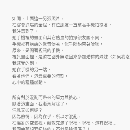
如同，上面這一另張照片 ↑
在宴會進場的全程，有位朋友一直拿著手機拍攝著，
我注意到了，
她手機裡的畫面和其它熱血的拍攝親友團不同，
手機裡有講話的聲音傳著，似乎隱約帶著哽咽，
原來，是開著視訊的手機，
視訊畫面裡，是遠在國外無法回來參加婚禮的妹妹〈如果我沒
我感受的到，
她在手機的另一端，
看著他們，這最重要的時刻，
心中的種種感動。
所有對於混亂而帶來的壓力與擔心，
隨著這畫面，我漸漸解除了，
混亂又如何呢？
因為熱情，因為在乎，所以才混亂，
在混亂的空氣裡，飄散充滿了祝福、祝福、還有祝福…
我固執著想要紀錄的，不就是這個嗎？！