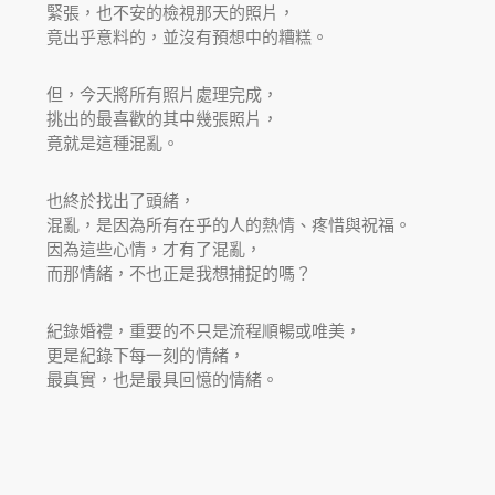
緊張，也不安的檢視那天的照片，
竟出乎意料的，並沒有預想中的糟糕。
但，今天將所有照片處理完成，
挑出的最喜歡的其中幾張照片，
竟就是這種混亂。
也終於找出了頭緒，
混亂，是因為所有在乎的人的熱情、疼惜與祝福。
因為這些心情，才有了混亂，
而那情緒，不也正是我想捕捉的嗎？
紀錄婚禮，重要的不只是流程順暢或唯美，
更是紀錄下每一刻的情緒，
最真實，也是最具回憶的情緒。