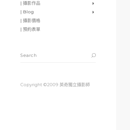
| 攝影作品
家庭寫真
肖像照
個人寫真
一張婚紗照
婚禮紀錄
愛情寫真
形象.活動攝影
| Blog
影像日記
攝影雜感
與神對話
| 攝影價格
| 預約表單
Copyright ©2009 英奇獨立攝影師