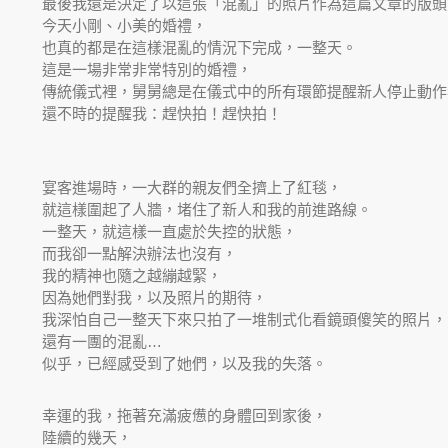
最後我還是決定了以這張「混亂」的照片作為這篇文章的版頭
今天小剛、小美的婚禮，
也真的都是在這樣混亂的情況下完成，一整天。
這是一場非常非常特別的婚禮，
傳統儀式裡，舅舅總是在儀式中的所有環節提醒新人停止動作
還不時的提醒我：趕快拍！趕快拍！
宴客進場時，一大群的親友們全擠上了紅毯，
就這樣圍起了人牆，堵住了新人和我的前進路線。
一整天，就這樣一直處於失控的狀態，
而我卻一點解決辦法也沒有，
我的精神也隨之越繃越緊，
因為她們對我，以及照片的期待，
我深怕自己一整天下來只拍了一堆制式化看鏡頭傻笑的照片，
還有一團的混亂…
似乎，已經感受到了她們，以及我的失落。
幸運的我，拖著充滿疲憊的身體回到家後，
陸續的幾天，