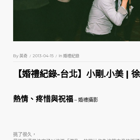
By
英奇
2013-04-15
In
婚禮紀錄
【婚禮紀錄-台北】小剛.小美 | 
熱情、疼惜與祝福
– 婚禮攝影
挑了很久，